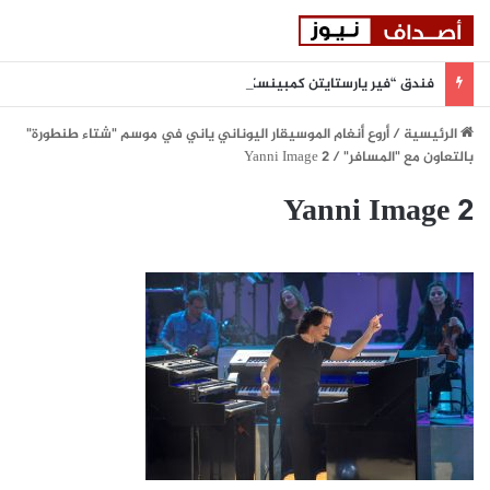
فندق “فير يارستايتن كمبينسكي ميونيخ” يُطلق باقة من التجارب الغامرة والمختارة بعناية
الرئيسية
/
أروع أنغام الموسيقار اليوناني ياني في موسم "شتاء طنطورة"
بالتعاون مع "المسافر"
/
Yanni Image 2
Yanni Image 2