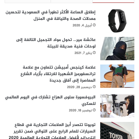
إطلاق الساعة الأكثر تطوراً في السعودية لتحسين
معدلات الصحة واللياقة في المنزل
أبريل 4, 2020
عائشة مير… تحول مواد التجميل التالفة إلى
لوحات فنية صديقة للبيئة
يناير 7, 2021
علامة كينجس أمبيشن تتعاون مع علامة
ترانسفورمرز الشهيرة للارتقاء بأزياء الشارع
المعاصرة إلى آفاق جديدة
ديسمبر 28, 2020
البروفسورة سلوى الهزاع تشارك في اليوم العالمي
للسكري
نوفمبر 18, 2020
تويوتا تتصدر أبرز العلامات التجارية في قطاع
السيارات للعام الرابع على التوالي ضمن تقرير
إنتربراند لأفضل العلامات التجارية العالمية 2020