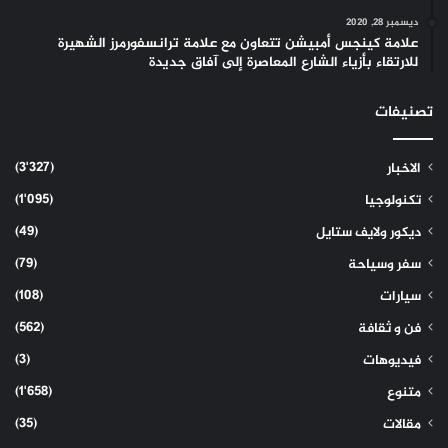
ديسمبر 28, 2020
علامة كينجس أمبيشن تتعاون مع علامة ترانسفورمرز الشهيرة
للارتقاء بأزياء الشارع المعاصرة إلى آفاق جديدة
تصنيفات
(3٬327)
الاخبار
(1٬095)
تكنولوجيا
(49)
ديكور ولايف ستايل
(79)
سفر وسياحة
(108)
سيارات
(562)
فن و ثقافة
(3)
فيديوهات
(1٬658)
متنوع
(35)
مقالات