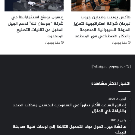
هاكس يونيت وليبلين جروب
إبسون توسّع استثماراتها في
تبرمان شراكة استراتيجية لتعزيز
شركة “جوسان تك” لدعم الجيل
المرونة السيبرانية المدعومة
المقبل من تقنيات التصنيع
بالذكاء الاصطناعي في المنطقة
المتقدمة
منذ يومين
منذ يومين
[elfsight_popup id="5"]
الاخبار الاكثر مشاهدة
أبريل 4, 2020
إطلاق الساعة الأكثر تطوراً في السعودية لتحسين معدلات الصحة
واللياقة في المنزل
يناير 7, 2021
عائشة مير… تحول مواد التجميل التالفة إلى لوحات فنية صديقة
للبيئة