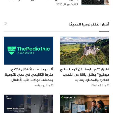
نوفمبر 17, 2020
أخبار التكنولوجيا الحديثة
فندق “فير يارستايتن كمبينسكي
أكاديمية طب الأطفال تفتتح
ميونيخ” يُطلق باقة من التجارب
مقرها الإقليمي في دبي للتوعية
الغامرة والمختارة بعناية
بمختلف مجالات طب الأطفال
منذ 8 ساعات
منذ يوم واحد