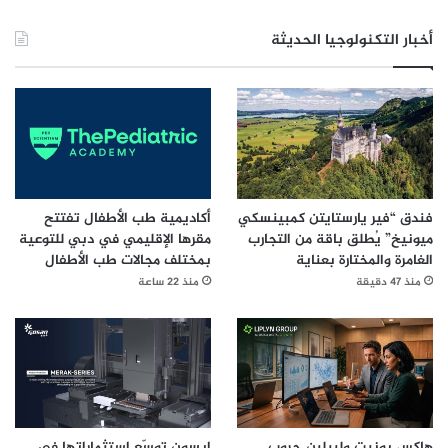
ش
ا
أخبار التكنولوجيا الحديثة
ر
ف
ي
ر
و
س
ك
و
ر
فندق “فير يارستايتن كمبينسكي
أكاديمية طب الأطفال تفتتح
و
ميونيخ” يُطلق باقة من التجارب
مقرها الإقليمي في دبي للتوعية
ن
الغامرة والمختارة بعناية
بمختلف مجالات طب الأطفال
ا
منذ 47 دقيقة
منذ 22 ساعة
هاكس يونيت وليبلين جروب
إبسون توسّع استثماراتها في