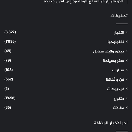
للارتقاء بأزياء الشارع المعاصرة إلى آفاق جديدة
تصنيفات
(3٬327)
الاخبار
(1٬095)
تكنولوجيا
(49)
ديكور ولايف ستايل
(79)
سفر وسياحة
(108)
سيارات
(562)
فن و ثقافة
(3)
فيديوهات
(1٬658)
متنوع
(35)
مقالات
اخر الاخبار المضافة