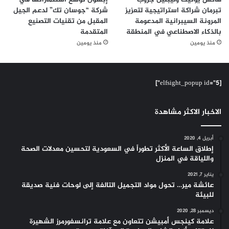
تبرمان شراكة استراتيجية لتعزيز
شركة “جوسان تك” لدعم الجيل
المرونة السيبرانية المدعومة
المقبل من تقنيات التصنيع
بالذكاء الاصطناعي في المنطقة
المتقدمة
منذ يومين
منذ يومين
[elfsight_popup id="5"]
الاخبار الاكثر مشاهدة
أبريل 4, 2020
إطلاق الساعة الأكثر تطوراً في السعودية لتحسين معدلات الصحة
واللياقة في المنزل
يناير 7, 2021
عائشة مير… تحول مواد التجميل التالفة إلى لوحات فنية صديقة
للبيئة
ديسمبر 28, 2020
علامة كينجس أمبيشن تتعاون مع علامة ترانسفورمرز الشهيرة