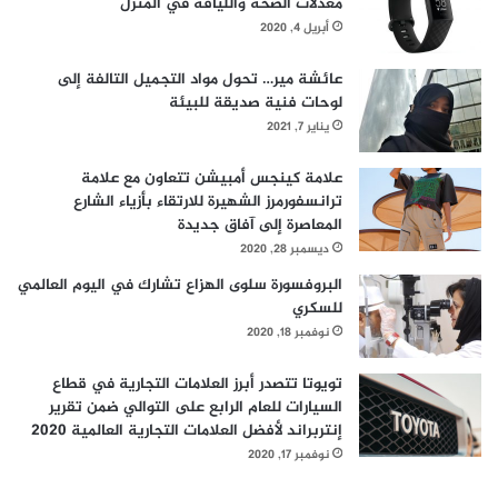
معدلات الصحة واللياقة في المنزل
ا
أبريل 4, 2020
ل
م
عائشة مير… تحول مواد التجميل التالفة إلى
ف
لوحات فنية صديقة للبيئة
ي
ج
يناير 7, 2021
ه
و
علامة كينجس أمبيشن تتعاون مع علامة
د
ترانسفورمرز الشهيرة للارتقاء بأزياء الشارع
ه
المعاصرة إلى آفاق جديدة
ا
ديسمبر 28, 2020
ل
البروفسورة سلوى الهزاع تشارك في اليوم العالمي
م
للسكري
ك
نوفمبر 18, 2020
ا
ف
ح
تويوتا تتصدر أبرز العلامات التجارية في قطاع
ة
السيارات للعام الرابع على التوالي ضمن تقرير
ا
إنتربراند لأفضل العلامات التجارية العالمية 2020
ن
نوفمبر 17, 2020
ت