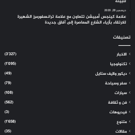
للبيئة
ديسمبر 28, 2020
علامة كينجس أمبيشن تتعاون مع علامة ترانسفورمرز الشهيرة
للارتقاء بأزياء الشارع المعاصرة إلى آفاق جديدة
تصنيفات
(3٬327)
الاخبار
(1٬095)
تكنولوجيا
(49)
ديكور ولايف ستايل
(79)
سفر وسياحة
(108)
سيارات
(562)
فن و ثقافة
(3)
فيديوهات
(1٬658)
متنوع
(35)
مقالات