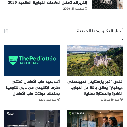
إنتربراند لأفضل العلامات التجارية العالمية 2020
نوفمبر 17, 2020
أخبار التكنولوجيا الحديثة
فندق “فير يارستايتن كمبينسكي
أكاديمية طب الأطفال تفتتح
ميونيخ” يُطلق باقة من التجارب
مقرها الإقليمي في دبي للتوعية
الغامرة والمختارة بعناية
بمختلف مجالات طب الأطفال
منذ 10 ساعات
منذ يوم واحد