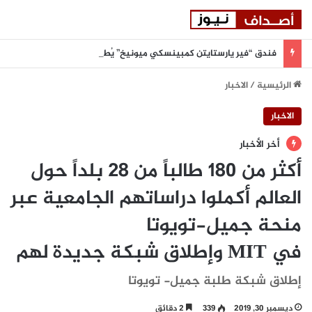
فندق “فير يارستايتن كمبينسكي ميونيخ” يُطلق باقة من التجارب الغامرة والمختارة بعناية
الرئيسية
/
الاخبار
الاخبار
أخر الأخبار
أكثر من 180 طالباً من 28 بلداً حول
العالم أكملوا دراساتهم الجامعية عبر
منحة جميل-تويوتا
في MIT وإطلاق شبكة جديدة لهم
إطلاق شبكة طلبة جميل- تويوتا
ديسمبر 30, 2019
339
2 دقائق