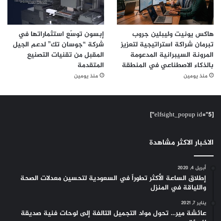
هاكس يونيت وليبلين جروب
إبسون توسّع استثماراتها في
تبرمان شراكة استراتيجية لتعزيز
شركة “جوسان تك” لدعم الجيل
المرونة السيبرانية المدعومة
المقبل من تقنيات التصنيع
بالذكاء الاصطناعي في المنطقة
المتقدمة
منذ يومين
منذ يومين
[elfsight_popup id="5"]
الاخبار الاكثر مشاهدة
أبريل 4, 2020
إطلاق الساعة الأكثر تطوراً في السعودية لتحسين معدلات الصحة
واللياقة في المنزل
يناير 7, 2021
عائشة مير… تحول مواد التجميل التالفة إلى لوحات فنية صديقة