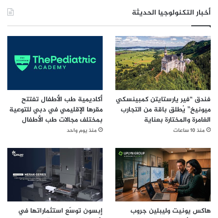
أخبار التكنولوجيا الحديثة
فندق “فير يارستايتن كمبينسكي
أكاديمية طب الأطفال تفتتح
ميونيخ” يُطلق باقة من التجارب
مقرها الإقليمي في دبي للتوعية
الغامرة والمختارة بعناية
بمختلف مجالات طب الأطفال
منذ 10 ساعات
منذ يوم واحد
هاكس يونيت وليبلين جروب
إبسون توسّع استثماراتها في