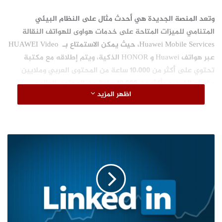
وتعد المنصة الجديدة هي أحدث مثال على النظام البيئي
المتنامي للميزات المتاحة على خدمات هواوى للهواتف النقالة
Huawei Mobile Services، حيث يمكن الاستمتاع بـ HUAWEI Video
عبر هواتف Huawei و HONOR الذكية، ويتم إطلاقه مع مكتبة
تحتوي على أكثر من 10،000 ساعة من المحتوى العربي وملايين
مقاطع الفيديو وأكثر من 10،000 ساعة من المحتوى العالمي.
اظهر المزيد
وفي هذا الإطار، قال آدم شياو المدير العام لخدمات الهواتف
المحمولة في هواوي الشرق الأوسط وأفريقيا، مجموعة أعمال
هواوي كونسيومر لأجهزة المستهلك: “يلتزم HUAWEI Video ببناء
ت
نظام بيئي للمحتوى يستند إلى التصميم العالمي لنظام HMS،
س
واستقطاب المزيد من الشركاء من أصحاب الجودة العالية، وبالتالي
ت
ه
منح جميع مستخدمي هواوي تجربة حسية رائعة ومتكاملة من
د
حول العالم”.
ف
ا
تم تطوير المنصة بواسطة هواوي وتم تشغيلها بنجاح في الصين
ل