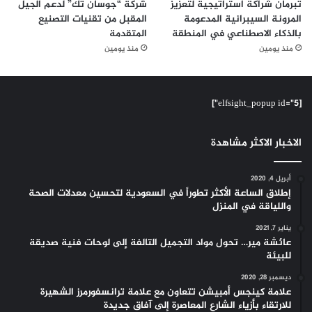
تبرمان شراكة استراتيجية لتعزيز
شركة “جوسان تك” لدعم الجيل
المرونة السيبرانية المدعومة
المقبل من تقنيات التصنيع
بالذكاء الاصطناعي في المنطقة
المتقدمة
منذ يومين
منذ يومين
[elfsight_popup id="5"]
الاخبار الاكثر مشاهدة
أبريل 4, 2020
إطلاق الساعة الأكثر تطوراً في السعودية لتحسين معدلات الصحة
واللياقة في المنزل
يناير 7, 2021
عائشة مير… تحول مواد التجميل التالفة إلى لوحات فنية صديقة
للبيئة
ديسمبر 28, 2020
علامة كينجس أمبيشن تتعاون مع علامة ترانسفورمرز الشهيرة
للارتقاء بأزياء الشارع المعاصرة إلى آفاق جديدة