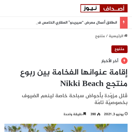
انطلاق أعمال معرض “سيريدو” العقاري الخامس في جدة مطلع سبتمبر المقبل
الرئيسية
/
متنوع
متنوع
أخر الأخبار
إقامة عنوانها الفخامة بين ربوع
منتجع Nikki Beach
ڤلل مزوّدة بأحواض سباحة خاصة لينعم الضيوف
بخصوصيّة تامّة
يونيو 3, 2021
390
دقيقة واحدة