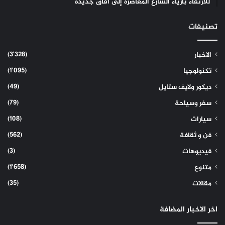
للارتقاء بأزياء الشارع المعاصرة إلى آفاق جديدة
تصنيفات
(3٬328)
الاخبار
(1٬095)
تكنولوجيا
(49)
ديكور ولايف ستايل
(79)
سفر وسياحة
(108)
سيارات
(562)
فن و ثقافة
(3)
فيديوهات
(1٬658)
متنوع
(35)
مقالات
اخر الاخبار المضافة