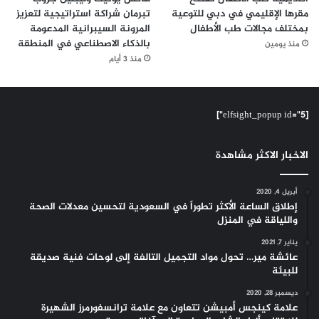
مقرها الإقليمي في دبي للتوعية
تبرمان شراكة استراتيجية لتعزيز
بمختلف مجالات طب الأطفال
المرونة السيبرانية المدعومة
بالذكاء الاصطناعي في المنطقة
منذ يومين
منذ 3 أيام
[elfsight_popup id="5"]
الاخبار الاكثر مشاهدة
أبريل 4, 2020
إطلاق الساعة الأكثر تطوراً في السعودية لتحسين معدلات الصحة
واللياقة في المنزل
يناير 7, 2021
عائشة مير… تحول مواد التجميل التالفة إلى لوحات فنية صديقة
للبيئة
ديسمبر 28, 2020
علامة كينجس أمبيشن تتعاون مع علامة ترانسفورمرز الشهيرة