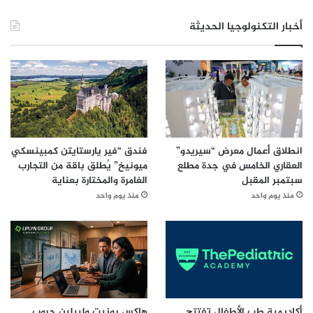
أخبار التكنولوجيا الحديثة
انطلاق أعمال معرض “سيريدو”
فندق “فير يارستايتن كمبينسكي
العقاري الخامس في جدة مطلع
ميونيخ” يُطلق باقة من التجارب
سبتمبر المقبل
الغامرة والمختارة بعناية
منذ يوم واحد
منذ يوم واحد
أكاديمية طب الأطفال تفتتح
هاكس يونيت وليبلين جروب