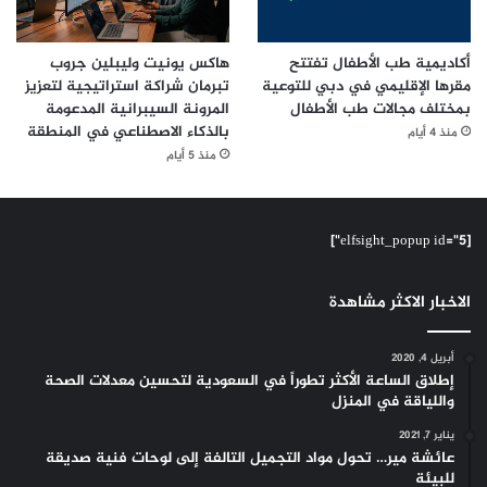
أكاديمية طب الأطفال تفتتح
هاكس يونيت وليبلين جروب
مقرها الإقليمي في دبي للتوعية
تبرمان شراكة استراتيجية لتعزيز
بمختلف مجالات طب الأطفال
المرونة السيبرانية المدعومة
بالذكاء الاصطناعي في المنطقة
منذ 4 أيام
منذ 5 أيام
[elfsight_popup id="5"]
الاخبار الاكثر مشاهدة
أبريل 4, 2020
إطلاق الساعة الأكثر تطوراً في السعودية لتحسين معدلات الصحة
واللياقة في المنزل
يناير 7, 2021
عائشة مير… تحول مواد التجميل التالفة إلى لوحات فنية صديقة
للبيئة