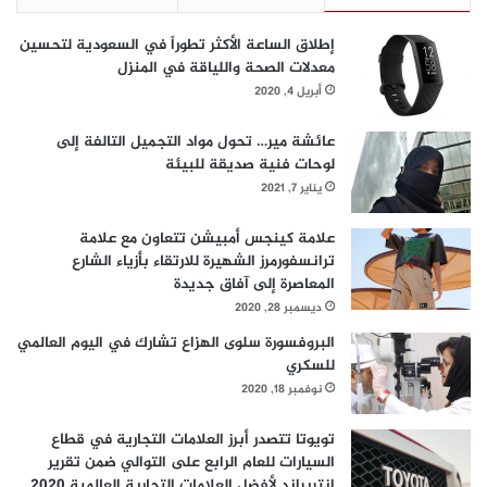
ة
ج
إطلاق الساعة الأكثر تطوراً في السعودية لتحسين
ا
معدلات الصحة واللياقة في المنزل
ه
ز
أبريل 4, 2020
ة
ل
عائشة مير… تحول مواد التجميل التالفة إلى
ت
لوحات فنية صديقة للبيئة
ك
يناير 7, 2021
ن
و
علامة كينجس أمبيشن تتعاون مع علامة
ل
ترانسفورمرز الشهيرة للارتقاء بأزياء الشارع
و
المعاصرة إلى آفاق جديدة
ج
ديسمبر 28, 2020
ي
البروفسورة سلوى الهزاع تشارك في اليوم العالمي
ا
للسكري
ا
ل
نوفمبر 18, 2020
ج
ي
تويوتا تتصدر أبرز العلامات التجارية في قطاع
ل
السيارات للعام الرابع على التوالي ضمن تقرير
ا
إنتربراند لأفضل العلامات التجارية العالمية 2020