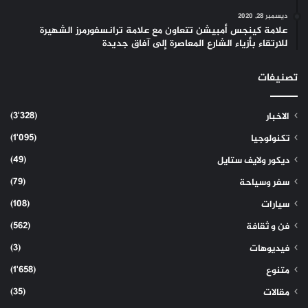
ديسمبر 28, 2020
علامة كينجس أمبيشن تتعاون مع علامة ترانسفورمرز الشهيرة
للارتقاء بأزياء الشارع المعاصرة إلى آفاق جديدة
تصنيفات
(3٬328)
الاخبار
(1٬095)
تكنولوجيا
(49)
ديكور ولايف ستايل
(79)
سفر وسياحة
(108)
سيارات
(562)
فن و ثقافة
(3)
فيديوهات
(1٬658)
متنوع
(35)
مقالات