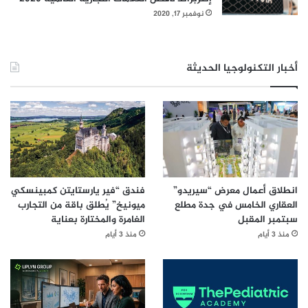
ل
نوفمبر 17, 2020
خ
ا
م
أخبار التكنولوجيا الحديثة
س
انطلاق أعمال معرض “سيريدو”
فندق “فير يارستايتن كمبينسكي
العقاري الخامس في جدة مطلع
ميونيخ” يُطلق باقة من التجارب
سبتمبر المقبل
الغامرة والمختارة بعناية
منذ 3 أيام
منذ 3 أيام