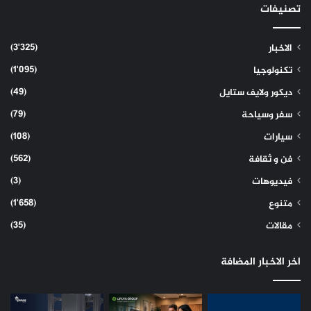
تصنيفات
(3٬325)
الاخبار
(1٬095)
تكنولوجيا
(49)
ديكور ولايف ستايل
(79)
سفر وسياحة
(108)
سيارات
(562)
فن و ثقافة
(3)
فيديوهات
(1٬658)
متنوع
(35)
مقالات
اخر الاخبار المضافة