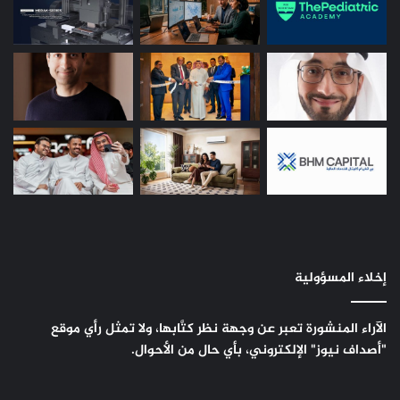
إخلاء المسؤولية
الآراء المنشورة تعبر عن وجهة نظر كتَّابها، ولا تمثل رأي موقع
"أصداف نيوز" الإلكتروني، بأي حال من الأحوال.