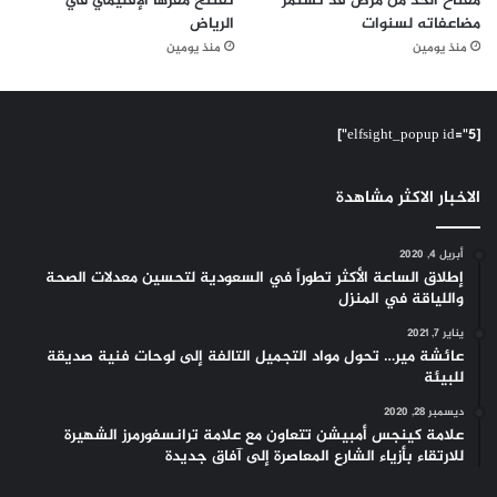
مفتاح الحد من مرض قد تستمر
تفتتح مقرها الإقليمي في
مضاعفاته لسنوات
الرياض
منذ يومين
منذ يومين
[elfsight_popup id="5"]
الاخبار الاكثر مشاهدة
أبريل 4, 2020
إطلاق الساعة الأكثر تطوراً في السعودية لتحسين معدلات الصحة
واللياقة في المنزل
يناير 7, 2021
عائشة مير… تحول مواد التجميل التالفة إلى لوحات فنية صديقة
للبيئة
ديسمبر 28, 2020
علامة كينجس أمبيشن تتعاون مع علامة ترانسفورمرز الشهيرة
للارتقاء بأزياء الشارع المعاصرة إلى آفاق جديدة