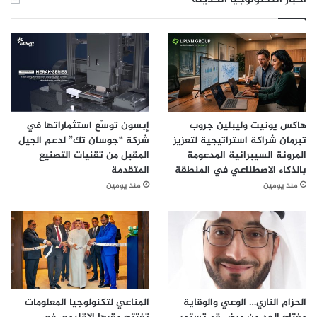
هاكس يونيت وليبلين جروب
إبسون توسّع استثماراتها في
تبرمان شراكة استراتيجية لتعزيز
شركة “جوسان تك” لدعم الجيل
المرونة السيبرانية المدعومة
المقبل من تقنيات التصنيع
بالذكاء الاصطناعي في المنطقة
المتقدمة
منذ يومين
منذ يومين
الحزام الناري… الوعي والوقاية
المناعي لتكنولوجيا المعلومات