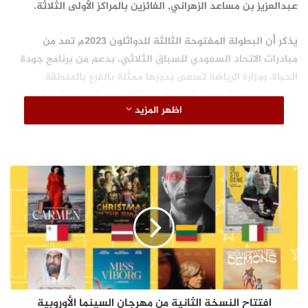
عبدالعزيز بن مساعد الزهراني, الفائزين بالمراكز الأولى الثلاثة.
يذكر أن البطولة المفتوحة الثالثة للدواثلون 2023م تعد من
مبادرات الاتحاد السعودي للسباق الثلاثي، بدعم من برنامج جودة
الحياة، ووزارة الرياضة تسعى بدورها ممثلة بالفرع بالمنطقة
وبالتعاون مع الاتحادات المعنية من خلال هذه البرامج، إلى إيجاد
اظهر المزيد
مجتمع ممارس ومحب للرياضة، للدخول والمشاركة في رياضة
تنافسية متميزة، إضافة إلى تكثيف البرامج المعنية بجودة الحياة
والجذب السياحي والرياضي للمنطقة.
ا
ف
#الدواثلون
#الرياضة
#السعودية
ت
ت
#بطولة
ا
ح
ا
ل
ن
افتتاح النسخة الثانية من مهرجان السينما الأوروبية
س