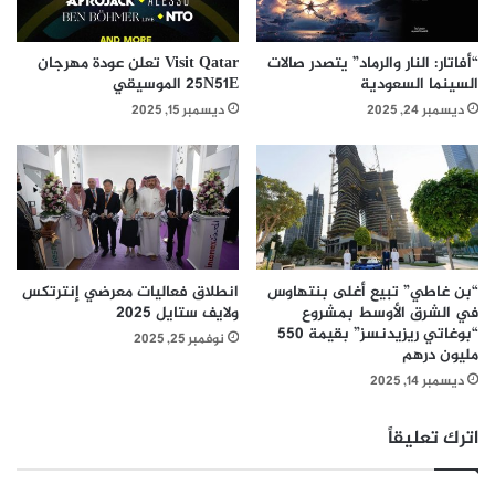
ن
م
م
ا
ا
ن
“أفاتار: النار والرماد” يتصدر صالات
Visit Qatar تعلن عودة مهرجان
ا
ش
السينما السعودية
25N51E الموسيقي
ل
س
ديسمبر 24, 2025
ديسمبر 15, 2025
أ
ت
و
ر
ر
س
و
ي
ب
ت
ي
ي
ة
ي
ب
ت
“بن غاطي” تبيع أغلى بنتهاوس
انطلاق فعاليات معرضي إنترتكس
ا
و
في الشرق الأوسط بمشروع
ولايف ستايل 2025
ل
“بوغاتي ريزيدنسز” بقيمة 550
ج
نوفمبر 25, 2025
مليون درهم
م
ب
م
ل
ديسمبر 14, 2025
ل
ق
ك
ب
اترك تعليقاً
ة
د
ا
و
ل