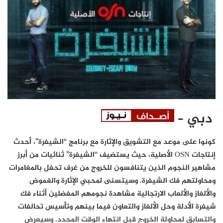
دبي –
كونوا على موعد مع التشويق والإثارة مع برنامج “الشيفرة”، أحدث
إنتاجات OSN الأصلية، حيث يستضيف “الشيفرة” ثنائيات من أبرز
مشاهير النجوم الذين يتنافسون للخروج من غرف تحفل بالمغامرات
ومحاولتهم فك الشيفرة. وسيتسنى لمحبي الإثارة والغموض
والألغاز والألعاب الارتجالية مشاهدة نجومهم المفضلين أثناء فك
شيفرة الأدلة وحل الألغاز والتعاون فيما بينهم وتأسيس تحالفات
والتسابق لمحاولة الخروج قبل انتهاء الوقت المحدد. وسيعرض