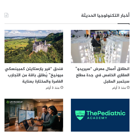
أ
م
أخبار التكنولوجيا الحديثة
ر
ا
ض
ا
ل
ت
ي
ت
س
انطلاق أعمال معرض “سيريدو”
فندق “فير يارستايتن كمبينسكي
ب
العقاري الخامس في جدة مطلع
ميونيخ” يُطلق باقة من التجارب
ب
سبتمبر المقبل
الغامرة والمختارة بعناية
ه
منذ 3 أيام
منذ 3 أيام
ا