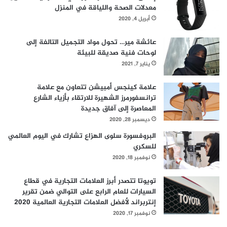
معدلات الصحة واللياقة في المنزل
ف
سيبث قريباً على شاشات أجهزة المشاهدين في جميع أنحاء
أبريل 4, 2020
ي
المنطقة.
ر
و
عائشة مير… تحول مواد التجميل التالفة إلى
س
لوحات فنية صديقة للبيئة
ك
يناير 7, 2021
و
ر
علامة كينجس أمبيشن تتعاون مع علامة
و
ترانسفورمرز الشهيرة للارتقاء بأزياء الشارع
ن
المعاصرة إلى آفاق جديدة
ا
ديسمبر 28, 2020
ا
البروفسورة سلوى الهزاع تشارك في اليوم العالمي
ل
للسكري
م
س
نوفمبر 18, 2020
ت
ج
تويوتا تتصدر أبرز العلامات التجارية في قطاع
د
السيارات للعام الرابع على التوالي ضمن تقرير
و
إنتربراند لأفضل العلامات التجارية العالمية 2020
ا
نوفمبر 17, 2020
ل