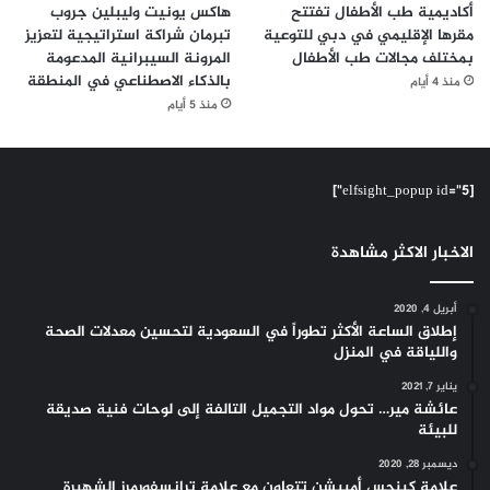
أكاديمية طب الأطفال تفتتح
هاكس يونيت وليبلين جروب
مقرها الإقليمي في دبي للتوعية
تبرمان شراكة استراتيجية لتعزيز
بمختلف مجالات طب الأطفال
المرونة السيبرانية المدعومة
بالذكاء الاصطناعي في المنطقة
منذ 4 أيام
منذ 5 أيام
[elfsight_popup id="5"]
الاخبار الاكثر مشاهدة
أبريل 4, 2020
إطلاق الساعة الأكثر تطوراً في السعودية لتحسين معدلات الصحة
واللياقة في المنزل
يناير 7, 2021
عائشة مير… تحول مواد التجميل التالفة إلى لوحات فنية صديقة
للبيئة
ديسمبر 28, 2020
علامة كينجس أمبيشن تتعاون مع علامة ترانسفورمرز الشهيرة