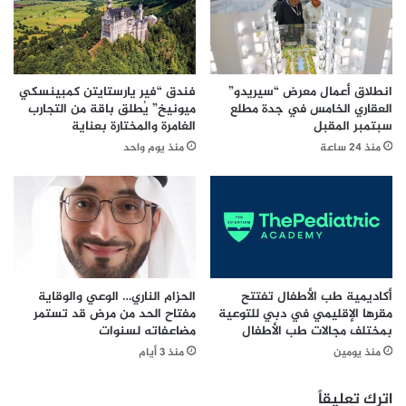
ع
م
ر
و
ب
ا
ي
ص
ة
ف
انطلاق أعمال معرض “سيريدو”
فندق “فير يارستايتن كمبينسكي
ا
ا
العقاري الخامس في جدة مطلع
ميونيخ” يُطلق باقة من التجارب
ل
ت
سبتمبر المقبل
الغامرة والمختارة بعناية
م
ع
منذ 24 ساعة
منذ يوم واحد
ت
ا
ح
ل
د
م
ة
ي
ت
ة
ج
و
ي
ي
ب
ت
أكاديمية طب الأطفال تفتتح
الحزام الناري… الوعي والوقاية
ع
خ
مقرها الإقليمي في دبي للتوعية
مفتاح الحد من مرض قد تستمر
ل
بمختلف مجالات طب الأطفال
مضاعفاته لسنوات
ذ
ى
إ
منذ يومين
منذ 3 أيام
ا
ج
ل
ر
اترك تعليقاً
ت