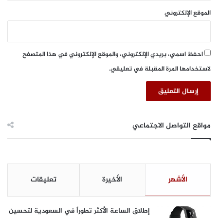
ي
ت
الموقع الإلكتروني
ر
ش
ف
ا
ي
ر
ر
ف
احفظ اسمي، بريدي الإلكتروني، والموقع الإلكتروني في هذا المتصفح
و
ي
س
لاستخدامها المرة المقبلة في تعليقي.
ر
ك
و
و
س
ر
ك
و
و
ن
ر
مواقع التواصل الاجتماعي
ا
و
"
ن
ك
ا
و
ا
ف
ل
الأشهر
الأخيرة
تعليقات
ي
م
د
س
1
ت
إطلاق الساعة الأكثر تطوراً في السعودية لتحسين
9
ج