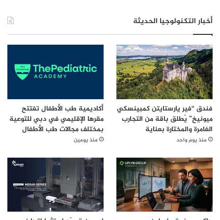
ن
ا
أخبار التكنولوجيا الحديثة
ع
ي
فندق “فير يارستايتن كمبينسكي
أكاديمية طب الأطفال تفتتح
ميونيخ” يُطلق باقة من التجارب
مقرها الإقليمي في دبي للتوعية
الغامرة والمختارة بعناية
بمختلف مجالات طب الأطفال
منذ يوم واحد
منذ يومين