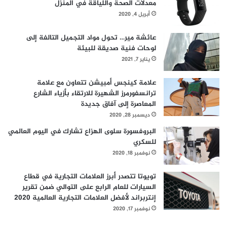
معدلات الصحة واللياقة في المنزل
"
د
ع
أبريل 4, 2020
ك
ل
و
ى
ف
عائشة مير… تحول مواد التجميل التالفة إلى
ع
ي
لوحات فنية صديقة للبيئة
ل
د
يناير 7, 2021
ا
-
ج
1
علامة كينجس أمبيشن تتعاون مع علامة
ا
9
ترانسفورمرز الشهيرة للارتقاء بأزياء الشارع
ت
المعاصرة إلى آفاق جديدة
ا
ديسمبر 28, 2020
ل
ت
البروفسورة سلوى الهزاع تشارك في اليوم العالمي
ل
للسكري
ق
نوفمبر 18, 2020
ي
ح
تويوتا تتصدر أبرز العلامات التجارية في قطاع
ا
السيارات للعام الرابع على التوالي ضمن تقرير
ل
إنتربراند لأفضل العلامات التجارية العالمية 2020
ا
نوفمبر 17, 2020
ص
ط