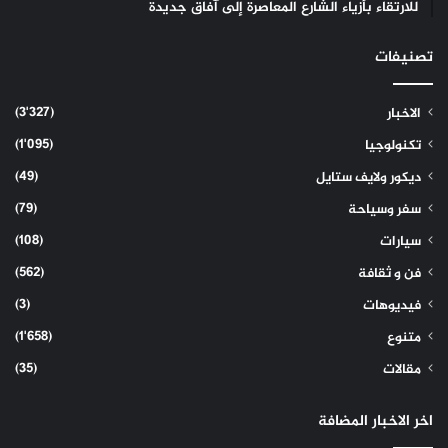
للارتقاء بأزياء الشارع المعاصرة إلى آفاق جديدة
تصنيفات
(3٬327)
الاخبار
(1٬095)
تكنولوجيا
(49)
ديكور ولايف ستايل
(79)
سفر وسياحة
(108)
سيارات
(562)
فن و ثقافة
(3)
فيديوهات
(1٬658)
متنوع
(35)
مقالات
اخر الاخبار المضافة