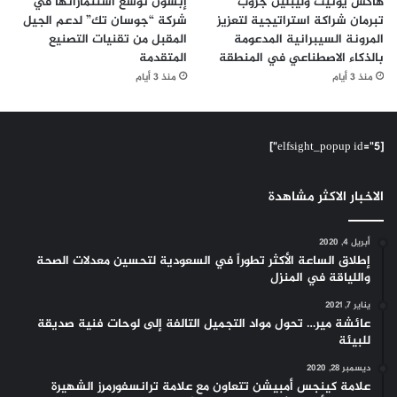
هاكس يونيت وليبلين جروب
إبسون توسّع استثماراتها في
تبرمان شراكة استراتيجية لتعزيز
شركة “جوسان تك” لدعم الجيل
المرونة السيبرانية المدعومة
المقبل من تقنيات التصنيع
بالذكاء الاصطناعي في المنطقة
المتقدمة
منذ 3 أيام
منذ 3 أيام
[elfsight_popup id="5"]
الاخبار الاكثر مشاهدة
أبريل 4, 2020
إطلاق الساعة الأكثر تطوراً في السعودية لتحسين معدلات الصحة
واللياقة في المنزل
يناير 7, 2021
عائشة مير… تحول مواد التجميل التالفة إلى لوحات فنية صديقة
للبيئة
ديسمبر 28, 2020
علامة كينجس أمبيشن تتعاون مع علامة ترانسفورمرز الشهيرة