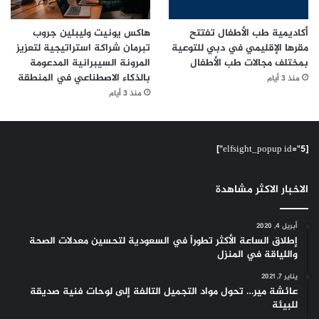
أكاديمية طب الأطفال تفتتح
هاكس يونيت وليبلين جروب
مقرها الإقليمي في دبي للتوعية
تبرمان شراكة استراتيجية لتعزيز
بمختلف مجالات طب الأطفال
المرونة السيبرانية المدعومة
بالذكاء الاصطناعي في المنطقة
منذ 3 أيام
منذ 3 أيام
[elfsight_popup id="5"]
الاخبار الاكثر مشاهدة
أبريل 4, 2020
إطلاق الساعة الأكثر تطوراً في السعودية لتحسين معدلات الصحة
واللياقة في المنزل
يناير 7, 2021
عائشة مير… تحول مواد التجميل التالفة إلى لوحات فنية صديقة
للبيئة