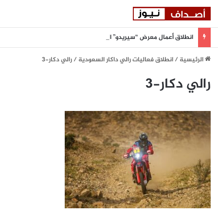
انطلاق أعمال معرض “سيريدو” العقاري الخامس في جدة مطلع سبتمبر المقبل
الرئيسية
/
انطلاق فعاليات رالي داكار السعودية
/
رالي دكار-٣
رالي دكار-٣