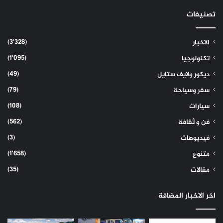
تصنيفات
(3٬328)
الاخبار
(1٬095)
تكنولوجيا
(49)
ديكور ولايف ستايل
(79)
سفر وسياحة
(108)
سيارات
(562)
فن و ثقافة
(3)
فيديوهات
(1٬658)
متنوع
(35)
مقالات
اخر الاخبار المضافة