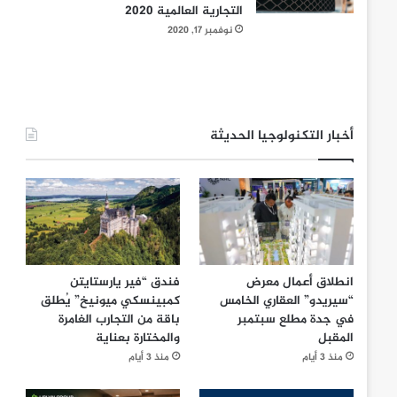
التجارية العالمية 2020
نوفمبر 17, 2020
أخبار التكنولوجيا الحديثة
انطلاق أعمال معرض
فندق “فير يارستايتن
“سيريدو” العقاري الخامس
كمبينسكي ميونيخ” يُطلق
في جدة مطلع سبتمبر
باقة من التجارب الغامرة
المقبل
والمختارة بعناية
منذ 3 أيام
منذ 3 أيام