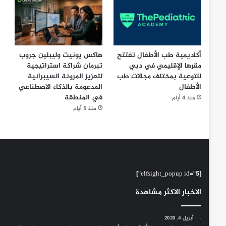
أكاديمية طب الأطفال تفتتح
هاكس يونيت وليبلين جروب
مقرها الإقليمي في دبي
تبرمان شراكة استراتيجية
للتوعية بمختلف مجالات طب
لتعزيز المرونة السيبرانية
الأطفال
المدعومة بالذكاء الاصطناعي
في المنطقة
منذ 4 أيام
منذ 5 أيام
[elfsight_popup id="5"]
الاخبار الاكثر مشاهدة
أبريل 4, 2020