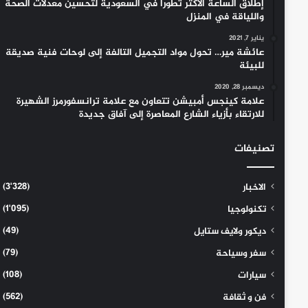
إطلاق الساعة الأكثر تطوراً في السعودية لتحسين معدلات الصحة
واللياقة في المنزل
يناير 7, 2021
عائشة مير… تحول مواد التجميل التالفة إلى لوحات فنية صديقة
للبيئة
ديسمبر 28, 2020
علامة كينجس أمبيشن تتعاون مع علامة ترانسفورمرز الشهيرة
للارتقاء بأزياء الشارع المعاصرة إلى آفاق جديدة
تصنيفات
(3٬328)
الاخبار
(1٬095)
تكنولوجيا
(49)
ديكور ولايف ستايل
(79)
سفر وسياحة
(108)
سيارات
(562)
فن و ثقافة