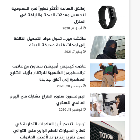
إطلاق الساعة الأكثر تطوراً في السعودية
لتحسين معدلات الصحة واللياقة في
المنزل
أبريل 4, 2020
عائشة مير… تحول مواد التجميل التالفة
إلى لوحات فنية صديقة للبيئة
يناير 7, 2021
علامة كينجس أمبيشن تتعاون مع علامة
ترانسفورمرز الشهيرة للارتقاء بأزياء الشارع
المعاصرة إلى آفاق جديدة
ديسمبر 28, 2020
البروفسورة سلوى الهزاع تشارك في اليوم
العالمي للسكري
نوفمبر 18, 2020
تويوتا تتصدر أبرز العلامات التجارية في
قطاع السيارات للعام الرابع على التوالي
ضمن تقرير إنتربراند لأفضل العلامات