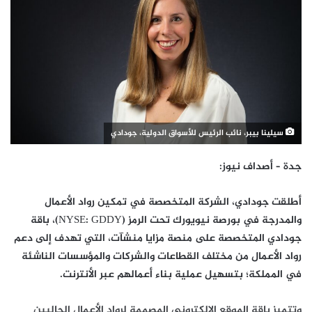
سيلينا بيبر، نائب الرئيس للأسواق الدولية، جودادي
جدة – أصداف نيوز:
أطلقت جودادي، الشركة المتخصصة في تمكين رواد الأعمال
والمدرجة في بورصة نيويورك تحت الرمز (NYSE: GDDY)، باقة
جودادي المتخصصة على منصة مزايا منشآت، التي تهدف إلى دعم
رواد الأعمال من مختلف القطاعات والشركات والمؤسسات الناشئة
في المملكة؛ بتسهيل عملية بناء أعمالهم عبر الأنترنت.
وتتميز باقة الموقع الإلكتروني المصممة لرواد الأعمال الحاليين