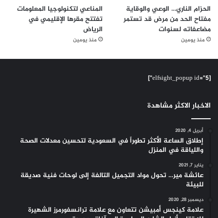
الحزام الناري… الوعي والوقاية
المناعي لتكنولوجيا المعلومات
مفتاح الحد من مرض قد تستمر
تفتتح مقرها الإقليمي في
مضاعفاته لسنوات
الرياض
منذ يومين
منذ يومين
[elfsight_popup id="5"]
الاخبار الاكثر مشاهدة
أبريل 4, 2020
إطلاق الساعة الأكثر تطوراً في السعودية لتحسين معدلات الصحة
واللياقة في المنزل
يناير 7, 2021
عائشة مير… تحول مواد التجميل التالفة إلى لوحات فنية صديقة
للبيئة
ديسمبر 28, 2020
علامة كينجس أمبيشن تتعاون مع علامة ترانسفورمرز الشهيرة