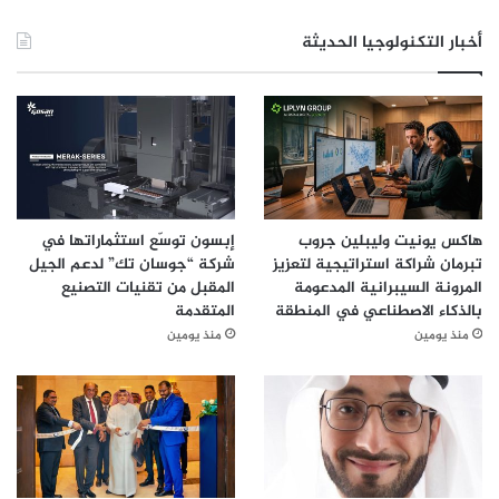
أخبار التكنولوجيا الحديثة
هاكس يونيت وليبلين جروب
إبسون توسّع استثماراتها في
تبرمان شراكة استراتيجية لتعزيز
شركة “جوسان تك” لدعم الجيل
المرونة السيبرانية المدعومة
المقبل من تقنيات التصنيع
بالذكاء الاصطناعي في المنطقة
المتقدمة
منذ يومين
منذ يومين