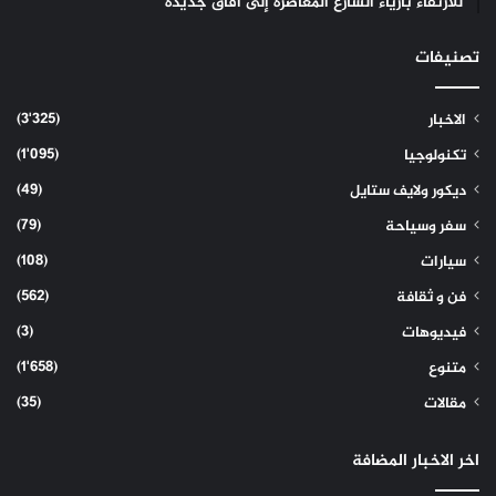
للارتقاء بأزياء الشارع المعاصرة إلى آفاق جديدة
تصنيفات
(3٬325)
الاخبار
(1٬095)
تكنولوجيا
(49)
ديكور ولايف ستايل
(79)
سفر وسياحة
(108)
سيارات
(562)
فن و ثقافة
(3)
فيديوهات
(1٬658)
متنوع
(35)
مقالات
اخر الاخبار المضافة