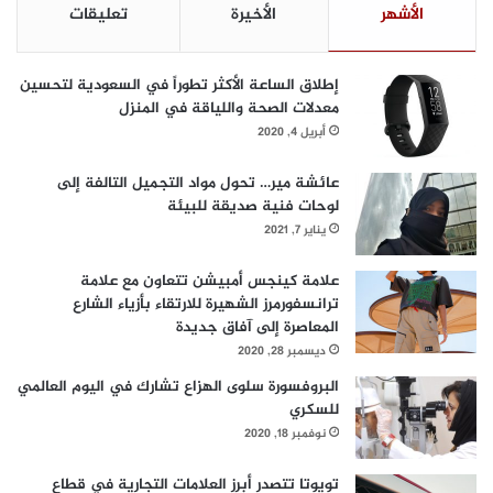
الأشهر
الأخيرة
تعليقات
ي
ا
د
ل
ا
ت
إطلاق الساعة الأكثر تطوراً في السعودية لتحسين
ل
ن
معدلات الصحة واللياقة في المنزل
ح
م
أبريل 4, 2020
ي
ي
ا
ة
ة
عائشة مير… تحول مواد التجميل التالفة إلى
ا
لوحات فنية صديقة للبيئة
ل
ا
يناير 7, 2021
ج
ت
علامة كينجس أمبيشن تتعاون مع علامة
م
ترانسفورمرز الشهيرة للارتقاء بأزياء الشارع
ا
المعاصرة إلى آفاق جديدة
ع
ديسمبر 28, 2020
ي
البروفسورة سلوى الهزاع تشارك في اليوم العالمي
ة
للسكري
نوفمبر 18, 2020
تويوتا تتصدر أبرز العلامات التجارية في قطاع