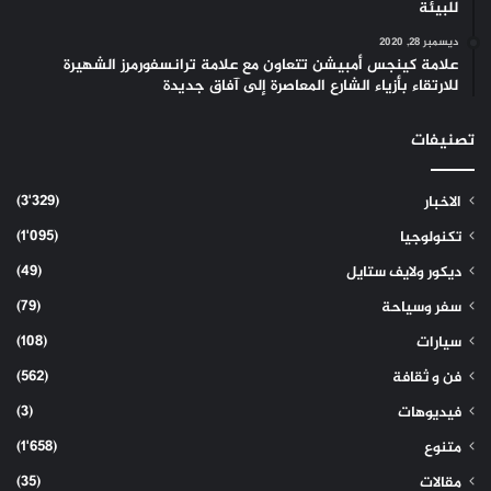
للبيئة
ديسمبر 28, 2020
علامة كينجس أمبيشن تتعاون مع علامة ترانسفورمرز الشهيرة
للارتقاء بأزياء الشارع المعاصرة إلى آفاق جديدة
تصنيفات
(3٬329)
الاخبار
(1٬095)
تكنولوجيا
(49)
ديكور ولايف ستايل
(79)
سفر وسياحة
(108)
سيارات
(562)
فن و ثقافة
(3)
فيديوهات
(1٬658)
متنوع
(35)
مقالات