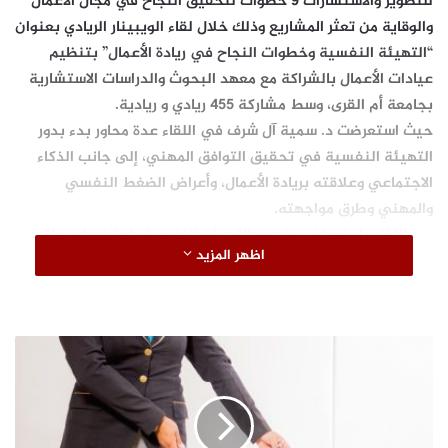
للتطوير والاستشارات 9 خطوات لتحقيق النجاح في مجال الأعمال
والوقاية من تعثر المشاريع وذلك خلال لقاء الويبينار الريادي بعنوان
“التهيئة النفسية وخطوات النجاح في ريادة الأعمال” بتنظيم
عيادات الأعمال بالشراكة مع معهد البحوث والدراسات الاستشارية
بجامعة أم القرى، وسط مشاركة 455 ريادي و ريادية.
حيث استعرضت د. سمية آل شرف في اللقاء عدة محاور بدء بدور
التهيئة النفسية في تحقيق التوافق المهني، إلى جانب الذكاء
الاجتماعي وعلاقته بريادة الأعمال، وأعراض الضغط النفسي
والمهني وطرق مواجهته.
بدء اللقاء باستعراض مفهوم التهيئة النفسية باعتبارها مرحلة
اظهر المزيد
متقدمة تهدف إلى دفع الأفراد ذاتيا إلى تحقيق أعلى معدلات
الإنجاز لأي فعل يقدم عليه الإنسان، حيث تشمل هذه المرحلة
الأفكار والانفعالات و التصرفات الخارجية.
وتناول اللقاء محور الذكاء الاجتماعي وهو القدرة على الوعي
ب
الاجتماعي وحل المشكلات من خلال التفاعل المحقق للاتصال
ع
د
والتأثير وإقامة العلاقات الاجتماعية الايجابية المتبادلة مما يحقق
1
التوافق النفسي والاجتماعي للفرد مع ذاته والآخرين من حوله.
0
واستعرض اللقاء ما يحدث لرواد الأعمال خلال رحلتهم المهنية في