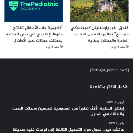
فندق “فير يارستايتن كمبينسكي
أكاديمية طب الأطفال تفتتح
ميونيخ” يُطلق باقة من التجارب
مقرها الإقليمي في دبي للتوعية
الغامرة والمختارة بعناية
بمختلف مجالات طب الأطفال
منذ 4 أيام
منذ 5 أيام
[elfsight_popup id="5"]
الاخبار الاكثر مشاهدة
أبريل 4, 2020
إطلاق الساعة الأكثر تطوراً في السعودية لتحسين معدلات الصحة
واللياقة في المنزل
يناير 7, 2021
عائشة مير… تحول مواد التجميل التالفة إلى لوحات فنية صديقة