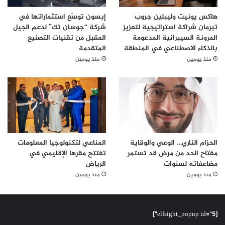
هاكس يونيت وليبلين جروب
إبسون توسّع استثماراتها في
تبرمان شراكة استراتيجية لتعزيز
شركة “جوسان تك” لدعم الجيل
المرونة السيبرانية المدعومة
المقبل من تقنيات التصنيع
بالذكاء الاصطناعي في المنطقة
المتقدمة
منذ يومين
منذ يومين
الحزام الناري… الوعي والوقاية
المناعي لتكنولوجيا المعلومات
مفتاح الحد من مرض قد تستمر
تفتتح مقرها الإقليمي في
مضاعفاته لسنوات
الرياض
منذ يومين
منذ يومين
[elfsight_popup id="5"]