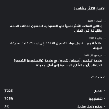
الاخبار الاكثر مشاهدة
أبريل 4, 2020
إطلاق الساعة الأكثر تطوراً في السعودية لتحسين معدلات الصحة
واللياقة في المنزل
يناير 7, 2021
عائشة مير… تحول مواد التجميل التالفة إلى لوحات فنية صديقة
للبيئة
ديسمبر 28, 2020
علامة كينجس أمبيشن تتعاون مع علامة ترانسفورمرز الشهيرة
للارتقاء بأزياء الشارع المعاصرة إلى آفاق جديدة
تصنيفات
(3٬325)
الاخبار
(1٬095)
تكنولوجيا
(49)
ديكور ولايف ستايل