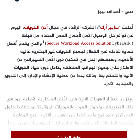
دبي – أصداف نيوز:
أعلنت “
سايبر أرك
“، الشركة الرائدة في مجال
أمن الهويات
، اليوم
عن توافر حل الوصول الآمن لأحمال العمل المقدم من قبلها
1
(
CyberArk
Secure Workload Access Solution
)
والذي يقدم أفضل
حماية شاملة في القطاع لجميع الهويات غير البشرية عالية
الأهمية. وسيسهم الحل في تمكين فرق الأمن السيبراني من
الاطلاع على جميع الجوانب المتعلقة بكامل دورة حياة الهويات
الآلية والتحكم بها، وذلك بدءاً من عملية الإنشاء والإدارة إلى التدوير
والتجديد الآلي.
ويتزايد انتشار الهويات الآلية في البُنى السحابية الأصلية، بما في
ذلك التطبيقات وأحمال العمل والعمليات المؤتمتة. وبخلاف الحلول
التي تركز على نوع واحد فقط من الهويات الآلية، تتيح المقاربة
متعددة الطبقات التي تقدمها “سايبر أرك” للمؤسسات فرض مبدأ
الامتيازات الأقل، وتخفيف المخاطر، ومنع الهجمات القائمة على
اظهر المزيد