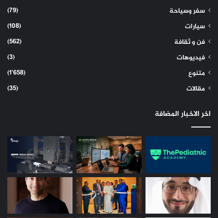
(79)
سفر وسياحة
(108)
سيارات
(562)
فن و ثقافة
(3)
فيديوهات
(1٬658)
متنوع
(35)
مقالات
اخر الاخبار المضافة