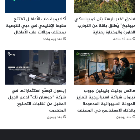
فندق “فير يارستايتن كمبينسكي
أكاديمية طب الأطفال تفتتح
ميونيخ” يُطلق باقة من التجارب
مقرها الإقليمي في دبي للتوعية
الغامرة والمختارة بعناية
بمختلف مجالات طب الأطفال
منذ 12 ساعة
منذ يوم واحد
هاكس يونيت وليبلين جروب
إبسون توسّع استثماراتها في
تبرمان شراكة استراتيجية لتعزيز
شركة “جوسان تك” لدعم الجيل
المرونة السيبرانية المدعومة
المقبل من تقنيات التصنيع
بالذكاء الاصطناعي في المنطقة
المتقدمة
منذ يومين
منذ يومين