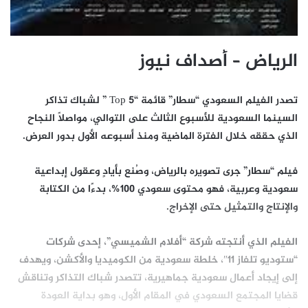
الرياض – أصداف نيوز
تصدر الفيلم السعودي “سطار” قائمة “Top 5 ” لشباك تذاكر
السينما السعودية للأسبوع الثالث على التوالي، مواصلًا النجاح
الذي حققه خلال الفترة الماضية ومنذ أسبوعه الأول بدور العرض.
فيلم “سطار” جرى تصويره بالرياض، وصُنع بأيادٍ وعقول إبداعية
سعودية وعربية، فهو محتوى سعودي 100%، بدءًا من الكتابة
والإنتاج والتمثيل حتى الإخراج.
الفيلم الذي أنتجته شركة “أفلام الشميسي”، إحدى شركات
“ستوديو تلفاز 11″، خلطة سعودية من الكوميديا والأكشن، ويهدف
إلى إيجاد أعمال سعودية جماهيرية، تتصدر شباك التذاكر وتناقش
قضايا المجتمع السعودي في المقام الأول، وهو بداية العودة