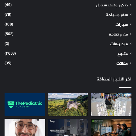
(49)
ديكور ولايف ستايل
(79)
سفر وسياحة
(108)
سيارات
(562)
فن و ثقافة
(3)
فيديوهات
(1٬658)
متنوع
(35)
مقالات
اخر الاخبار المضافة