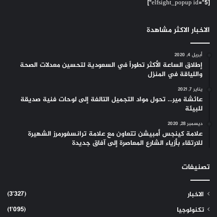
[elfsight_popup id="5"]
الاخبار الاكثر مشاهدة
أبريل 4, 2020
إطلاق الساعة الأكثر تطوراً في السعودية لتحسين معدلات الصحة
واللياقة في المنزل
يناير 7, 2021
عائشة مير… تحول مواد التجميل التالفة إلى لوحات فنية صديقة
للبيئة
ديسمبر 28, 2020
علامة كينجس أمبيشن تتعاون مع علامة ترانسفورمرز الشهيرة
للارتقاء بأزياء الشارع المعاصرة إلى آفاق جديدة
تصنيفات
(3٬327)
الاخبار
(1٬095)
تكنولوجيا