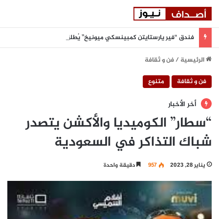
فندق “فير يارستايتن كمبينسكي ميونيخ” يُطلق باقة من التجارب الغامرة والمختارة بعناية
الرئيسية
/
فن و ثقافة
فن و ثقافة
متنوع
أخر الأخبار
“سطار” الكوميديا والأكشن يتصدر
شباك التذاكر في السعودية
يناير 28, 2023
957
دقيقة واحدة