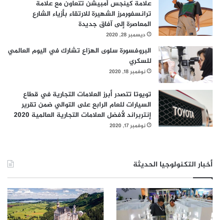
علامة كينجس أمبيشن تتعاون مع علامة
ترانسفورمرز الشهيرة للارتقاء بأزياء الشارع
#السلامة
#السلسلة "أ"
#النمو
المعاصرة إلى آفاق جديدة
ديسمبر 28, 2020
#جولة استثمارية
البروفسورة سلوى الهزاع تشارك في اليوم العالمي
للسكري
نوفمبر 18, 2020
تويوتا تتصدر أبرز العلامات التجارية في قطاع
السيارات للعام الرابع على التوالي ضمن تقرير
إنتربراند لأفضل العلامات التجارية العالمية 2020
نوفمبر 17, 2020
أخبار التكنولوجيا الحديثة