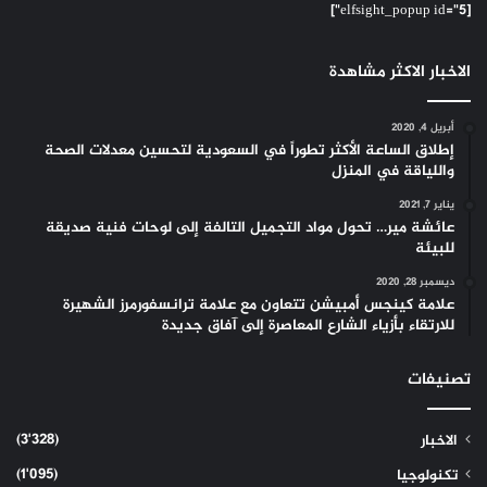
[elfsight_popup id="5"]
الاخبار الاكثر مشاهدة
أبريل 4, 2020
إطلاق الساعة الأكثر تطوراً في السعودية لتحسين معدلات الصحة
واللياقة في المنزل
يناير 7, 2021
عائشة مير… تحول مواد التجميل التالفة إلى لوحات فنية صديقة
للبيئة
ديسمبر 28, 2020
علامة كينجس أمبيشن تتعاون مع علامة ترانسفورمرز الشهيرة
للارتقاء بأزياء الشارع المعاصرة إلى آفاق جديدة
تصنيفات
(3٬328)
الاخبار
(1٬095)
تكنولوجيا