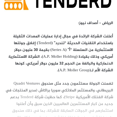
الرياض – أصداف نيوز:
أعلنت الشركة الرائدة في مجال إدارة عمليات المعدات الثقيلة
باستخدام التقنيات الحديثة “تندرد” (Tenderd) إغلاق جولتها
الاستثمارية من السلسلة “أ” (Series A) بقيمة 30 مليون دولار
أمريكي، وذلك بقيادة (A.P. Moller Holding)، الشركة الاستثمارية
الدنماركية والبالغة من الحجم 32 مليون دولار أمريكي، كونها
الشركة الأم لـ(A.P. Moller Group).
تضمنت الجولة مستثمرون جدد مثل صندوق Quadri Ventures
البريطاني، والمستثمر الملائكي سوريا براكاش (مدير المنتجات في
شركة الفنتك الأمريكية Stripe)، كما حظيت شركة Tenderd بدعم
جديد من كبار المستثمرين العالميين الذين سبق وأن أعلنوا
استثمارهم في الجولات السابقة للشركة، بما في ذلك صندوق