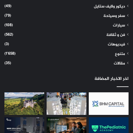
(49)
ديكور ولايف ستايل
(79)
سفر وسياحة
(108)
سيارات
(562)
فن و ثقافة
(3)
فيديوهات
(1٬658)
متنوع
(35)
مقالات
اخر الاخبار المضافة