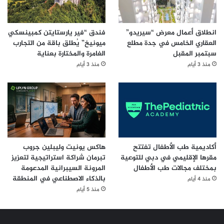
انطلاق أعمال معرض “سيريدو”
فندق “فير يارستايتن كمبينسكي
العقاري الخامس في جدة مطلع
ميونيخ” يُطلق باقة من التجارب
سبتمبر المقبل
الغامرة والمختارة بعناية
منذ 3 أيام
منذ 3 أيام
أكاديمية طب الأطفال تفتتح
هاكس يونيت وليبلين جروب
مقرها الإقليمي في دبي للتوعية
تبرمان شراكة استراتيجية لتعزيز
بمختلف مجالات طب الأطفال
المرونة السيبرانية المدعومة
بالذكاء الاصطناعي في المنطقة
منذ 4 أيام
منذ 5 أيام