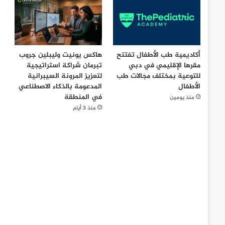
أكاديمية طب الأطفال تفتتح
هاكس يونيت وليبلين جروب
مقرها الإقليمي في دبي
تبرمان شراكة استراتيجية
للتوعية بمختلف مجالات طب
لتعزيز المرونة السيبرانية
الأطفال
المدعومة بالذكاء الاصطناعي
في المنطقة
منذ يومين
منذ 3 أيام