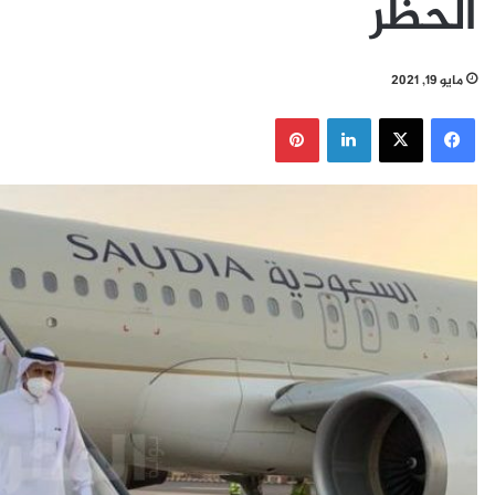
الحظر
مايو 19, 2021
فيسبوك
‫X
لينكدإن
بينتيريست