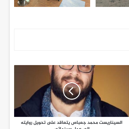
السيناريست محمد جعباص يتعاقد على تحويل روايته