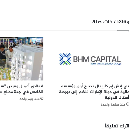
ا
ح
ق
م
ة
د
مقالات ذات صلة
ا
ج
ل
ع
ص
ب
م
ا
ت
ص
ع
ي
ل
ت
ى
ع
ت
ا
ح
ق
بي إتش إم كابيتال تصبح أول مؤسسة
انطلاق أعمال معرض “سير
ق
د
مالية في دولة الإمارات تنضم إلى بورصة
الخامس في جدة مطلع سب
ي
ع
أستانا الدولية
منذ يوم واحد
ق
ل
منذ ساعة واحدة
ا
ى
ل
ت
م
ح
س
و
اترك تعليقاً
ت
ي