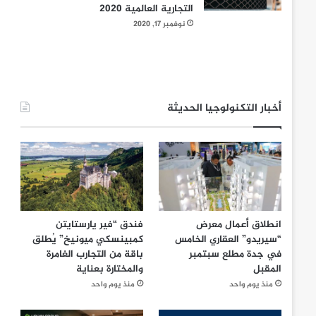
التجارية العالمية 2020
نوفمبر 17, 2020
أخبار التكنولوجيا الحديثة
انطلاق أعمال معرض
فندق “فير يارستايتن
“سيريدو” العقاري الخامس
كمبينسكي ميونيخ” يُطلق
في جدة مطلع سبتمبر
باقة من التجارب الغامرة
المقبل
والمختارة بعناية
منذ يوم واحد
منذ يوم واحد