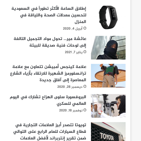
إطلاق الساعة الأكثر تطوراً في السعودية
لتحسين معدلات الصحة واللياقة في
المنزل
أبريل 4, 2020
عائشة مير… تحول مواد التجميل التالفة
إلى لوحات فنية صديقة للبيئة
يناير 7, 2021
علامة كينجس أمبيشن تتعاون مع علامة
ترانسفورمرز الشهيرة للارتقاء بأزياء الشارع
المعاصرة إلى آفاق جديدة
ديسمبر 28, 2020
البروفسورة سلوى الهزاع تشارك في اليوم
العالمي للسكري
نوفمبر 18, 2020
تويوتا تتصدر أبرز العلامات التجارية في
قطاع السيارات للعام الرابع على التوالي
ضمن تقرير إنتربراند لأفضل العلامات