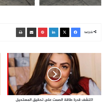
فيسبوك
‫X
لينكدإن
بينتيريست
مشاركة عبر البريد
طباعة
شاركها
ا
ا
ك
ل
ت
س
ش
ي
ف
ن
ا
ق
ر
د
ي
ر
س
اكتشف قدرة طاقة الصمت على تحقيق المستحيل
ة
ت
ط
م