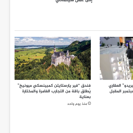
إلى عمل سينمائي
يدو” العقاري
فندق “فير يارستايتن كمبينسكي ميونيخ”
تمبر المقبل
يُطلق باقة من التجارب الغامرة والمختارة
بعناية
منذ يوم واحد