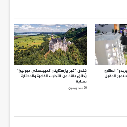
يدو” العقاري
فندق “فير يارستايتن كمبينسكي ميونيخ”
تمبر المقبل
يُطلق باقة من التجارب الغامرة والمختارة
بعناية
منذ يومين