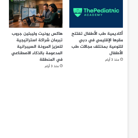
أكاديمية طب الأطفال تفتتح
هاكس يونيت وليبلين جروب
مقرها الإقليمي في دبي
تبرمان شراكة استراتيجية
للتوعية بمختلف مجالات طب
لتعزيز المرونة السيبرانية
الأطفال
المدعومة بالذكاء الاصطناعي
في المنطقة
منذ 3 أيام
منذ 3 أيام