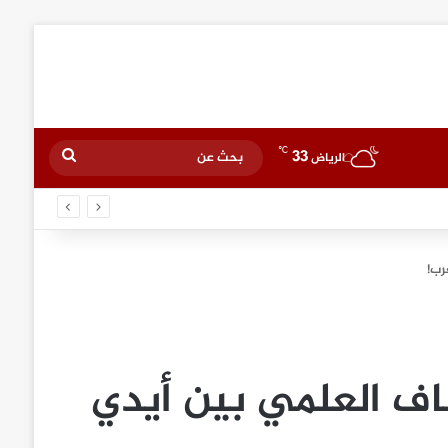
℃
33
بحث
الرياض
عن
رب!
ف العلمي بين أيدي