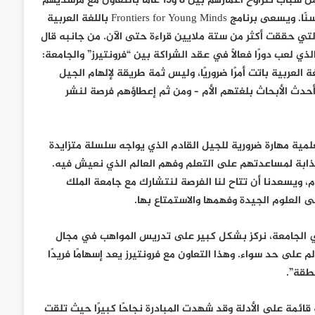
تنشر Young Minds أوراقًا بحثية يقدمها علماء وتراجعها لجنة مؤلفة من شباب تتراوح أعمارهم بين 8 و15 عامًا بالتعاون مع مرشديهم
للتأكد من حسن صياغتها وسهولة قراءتها وجاذبيتها للجمهور الأصغر سنًا. ويسعى برنامج Frontiers for Young Minds باللغة العربية
النسخة الإنجليزية التي تتألف من حوالي 500 مقال، والتي حققت أكثر من ستة ملايين قراءة حتى الآن. من جانبه قال
لذي لعب دورًا فعالًا في عقد الشراكة بين “فرونتيرز” والجامعة:
العربية باتت أمرًا ضروريًا، وليس ثمة طريقة لإلهام الجيل
حدث الأبحاث بلغتهم الأم – ومن ثم إعطاؤهم فرصة لنشر
لعلمية مهارة ضرورية للجيل القادم الذي يواجه سلسلة متزايدة
ذابة لمساعدتهم على التعلم وفهم العالم الذي نعيش فيه.
وم، ويسعدنا أن تتاح لنا الفرصة لنتشارك مع جامعة الملك
ى العلوم الجيدة وفهمها والاستمتاع بها.
ي الجامعة، نركز بشكل كبير على تدريس المواهب في مجال
 على حد سواء. وهذا التعاون مع فرونتيرز يعد إسهامًا فريدًا
طقة”.
ائمة على الأدلة وقد شهدت المبادرة نجاحًا كبيرًا حيث تلقت