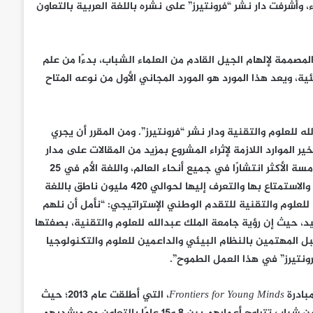
 وأشرفت دار نشر “فرونتيرز” على نشره باللغة العربية بالتعاون
مصممة لإلهام الجيل القادم من العلماء الشباب، بدءًا من علم
يئية، ويعد هذا المورد هو المورد المجاني الأول من نوعه المتاح
 للعلوم والتقنية ودار نشر “فرونتيرز”. ومن المقرر أن يجري
 تسخير الموارد اللازمة لإثراء المشروع بمزيد من المقالات على مدار
السنوات الثلاث القادمة. ومن المعلوم أنّ اللغة العربية هي اللغة الخامسة الأكثر انتشارًا في جميع أنحاء العالم، واللغة الأم في 25
دولة ومنطقة، وبالتالي سيتيح هذا المورد الجديد فرصة لقراءة العلوم والاستمتاع بها والتعرف إليها لحوالي 420 مليون ناطق باللغة
للعلوم والتقنية للتقدم الوطني الإستراتيجي: “نأمل أن نلهم
، حيث إن رؤية جامعة الملك عبدالله للعلوم والتقنية، بصفتها
قبل المهتمين بالنظام البيئي والداعمين للعلوم والتكنولوجيا
ونتيرز” في هذا العمل الطموح”.
بادرة
Frontiers for Young Minds
، التي أطلقت عام 2013؛ حيث