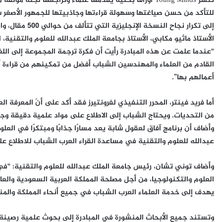
إلى تكرار نجاح 
الأستاذ ماثيو مكابي، الأستاذ بجامعة الملك عبدالله للعلوم والتقنية، ا
“عندما علمت عن هذه المبادرة رأيت أن فكرة ترجمة المجموعة إلى اللغة 
القادم من العلماء والمهندسين الشباب أفضل من تمكينهم من قراءة أ
أعمالهم بها”.
أما فريد فينتر، المحرر التنفيذي لفرونتيرز فقد أكد على أنّ المعرفة ا
من التحديات. ويحتاج الشباب إلى الاطلاع على مواد علمية دقيقة وج
وأضاف أن برنامج آفاق لعقول شابة يعد مسارًا جذابًا ومبتكرًا في العل
عبدالله للعلوم والتقنية في مساعدة القراء العرب الشباب للاطلاع عل
وأضاف توني تشان، رئيس جامعة الملك عبدالله للعلوم والتقنية: “ف
العلوم والتكنولوجيا، من أجل مصلحة المملكة العربية السعودية والعالم
يهدف إلى خدمة العلماء العرب الشباب في جميع أنحاء المملكة والمن
وتستند جميع الأبحاث المنشورة في المبادرة إلى بحوث علمية رصينة ق