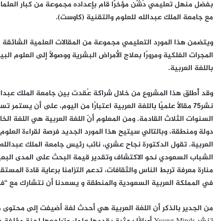
بفضل منهل تعليمي دُشِّن مؤخرًا قام بإعداده مجموعة من كبار العلماء،
مع جامعة الملك عبدالله للعلوم والتقنية (كاوست).
ويتضمن هذا المورد التعليمي مجموعة من المقالات العلمية الشائقة ال
المجرات الفلكية ومرورًا بعلاج الأمراض البشرية ووصولًا إلى العلوم الب
باللغة العربية.
وقد أُطلق هذا المشروع من خلال شراكة عُقدت بين جامعة الملك عبدالله
نشر75 مقالًا علميًا باللغة العربية اعتبارًا من اليوم، على أن يستمر
العربية. تقول الدكتورة نجاح عشري، نائب رئيس جامعة الملك عبدالله 
الشباب السعودي نحو الاكتشاف وتقدير قيمة البحث على المدى البعيد
منارة معرفة تربط الناس والثقافات، تدعم التزامنا برعاية قادة المست
في المملكة العربية السعودية والمنطقة و يسعدنا أن نتشارك مع “فر
من الجدير بالذكر أن اللغة العربية هي أحدث لغة أضيفت إلى محتوى م