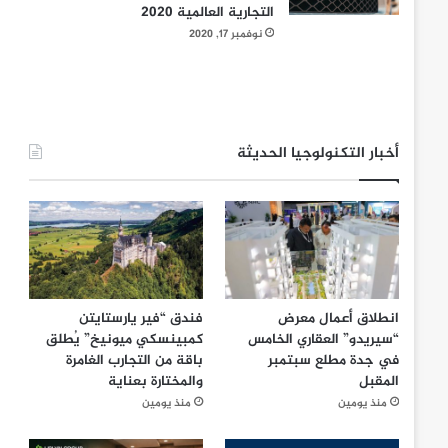
التجارية العالمية 2020
نوفمبر 17, 2020
أخبار التكنولوجيا الحديثة
انطلاق أعمال معرض
فندق “فير يارستايتن
“سيريدو” العقاري الخامس
كمبينسكي ميونيخ” يُطلق
في جدة مطلع سبتمبر
باقة من التجارب الغامرة
المقبل
والمختارة بعناية
منذ يومين
منذ يومين