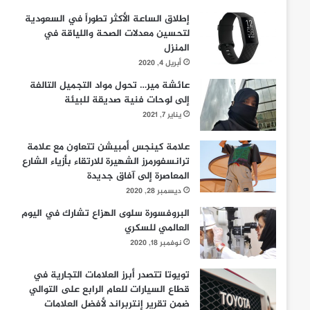
إطلاق الساعة الأكثر تطوراً في السعودية
لتحسين معدلات الصحة واللياقة في
المنزل
أبريل 4, 2020
عائشة مير… تحول مواد التجميل التالفة
إلى لوحات فنية صديقة للبيئة
يناير 7, 2021
علامة كينجس أمبيشن تتعاون مع علامة
ترانسفورمرز الشهيرة للارتقاء بأزياء الشارع
المعاصرة إلى آفاق جديدة
ديسمبر 28, 2020
البروفسورة سلوى الهزاع تشارك في اليوم
العالمي للسكري
نوفمبر 18, 2020
تويوتا تتصدر أبرز العلامات التجارية في
قطاع السيارات للعام الرابع على التوالي
ضمن تقرير إنتربراند لأفضل العلامات