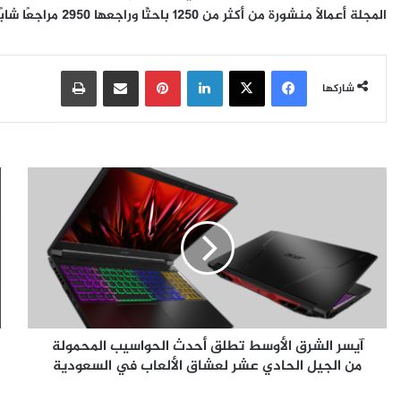
المجلة أعمالًا منشورة من أكثر من 1250 باحثًا وراجعها 2950 مراجعًا شابًا حتى الآن منذ إطلاقها في عام 2013.
فيسبوك
‫X
لينكدإن
بينتيريست
مشاركة عبر البريد
طباعة
شاركها
آ
خ
ي
م
س
س
ر
ة
ا
أ
ل
س
ش
ب
ر
ا
ق
ب
آيسر الشرق الأوسط تطلق أحدث الحواسيب المحمولة
ا
ت
ل
من الجيل الحادي عشر لعشاق الألعاب في السعودية
ج
أ
ع