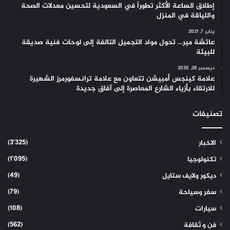
إطلاق الساعة الأكثر تطوراً في السعودية لتحسين معدلات الصحة
واللياقة في المنزل
يناير 7, 2021
عائشة مير… تحول مواد التجميل التالفة إلى لوحات فنية صديقة
للبيئة
ديسمبر 28, 2020
علامة كينجس أمبيشن تتعاون مع علامة ترانسفورمرز الشهيرة
للارتقاء بأزياء الشارع المعاصرة إلى آفاق جديدة
تصنيفات
(3٬325)
الاخبار
(1٬095)
تكنولوجيا
(49)
ديكور ولايف ستايل
(79)
سفر وسياحة
(108)
سيارات
(562)
فن و ثقافة