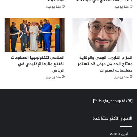
بالذكاء الاصطناعي في المنطقة
المتقدمة
منذ يومين
منذ يومين
الحزام الناري… الوعي والوقاية
المناعي لتكنولوجيا المعلومات
مفتاح الحد من مرض قد تستمر
تفتتح مقرها الإقليمي في
مضاعفاته لسنوات
الرياض
منذ يومين
منذ يومين
[elfsight_popup id="5"]
الاخبار الاكثر مشاهدة
أبريل 4, 2020