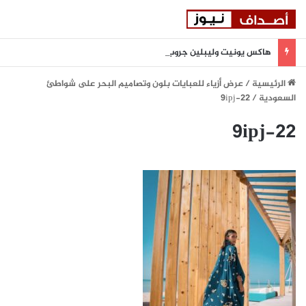
هاكس يونيت وليبلين جروب تبرمان شراكة استراتيجية لتعزيز المرونة السيبرانية المدعومة بالذكاء الاصطناعي في المنطقة
الرئيسية
/
عرض أزياء للعبايات بلون وتصاميم البحر على شواطئ
السعودية
/
9ipj-22
9ipj-22