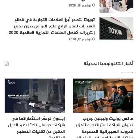
نوفمبر 18, 2020
تويوتا تتصدر أبرز العلامات التجارية في قطاع
السيارات للعام الرابع على التوالي ضمن تقرير
إنتربراند لأفضل العلامات التجارية العالمية 2020
نوفمبر 17, 2020
أخبار التكنولوجيا الحديثة
هاكس يونيت وليبلين جروب
إبسون توسّع استثماراتها في
تبرمان شراكة استراتيجية لتعزيز
شركة “جوسان تك” لدعم الجيل
المرونة السيبرانية المدعومة
المقبل من تقنيات التصنيع