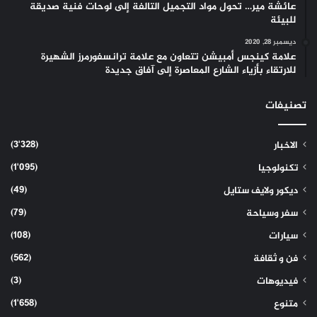
عائشة مير… تحول مواد التجميل التالفة إلى لوحات فنية صديقة
للبيئة
ديسمبر 28, 2020
علامة كينجس أمبيشن تتعاون مع علامة ترانسفورمرز الشهيرة
للارتقاء بأزياء الشارع المعاصرة إلى آفاق جديدة
تصنيفات
(3٬328)
الاخبار
(1٬095)
تكنولوجيا
(49)
ديكور ولايف ستايل
(79)
سفر وسياحة
(108)
سيارات
(562)
فن و ثقافة
(3)
فيديوهات
(1٬658)
متنوع