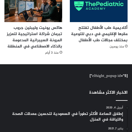
أكاديمية طب الأطفال تفتتح
هاكس يونيت وليبلين جروب
مقرها الإقليمي في دبي للتوعية
تبرمان شراكة استراتيجية لتعزيز
بمختلف مجالات طب الأطفال
المرونة السيبرانية المدعومة
بالذكاء الاصطناعي في المنطقة
منذ يومين
منذ 3 أيام
[elfsight_popup id="5"]
الاخبار الاكثر مشاهدة
أبريل 4, 2020
إطلاق الساعة الأكثر تطوراً في السعودية لتحسين معدلات الصحة
واللياقة في المنزل
يناير 7, 2021