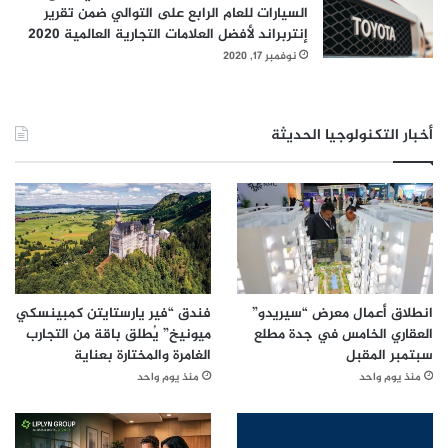
2
السيارات للعام الرابع على التوالي ضمن تقرير
0
إنتربراند لأفضل العلامات التجارية العالمية 2020
2
نوفمبر 17, 2020
0
أخبار التكنولوجيا الحديثة
انطلاق أعمال معرض “سيريدو”
فندق “فير يارستايتن كمبينسكي
العقاري الخامس في جدة مطلع
ميونيخ” يُطلق باقة من التجارب
سبتمبر المقبل
الغامرة والمختارة بعناية
منذ يوم واحد
منذ يوم واحد