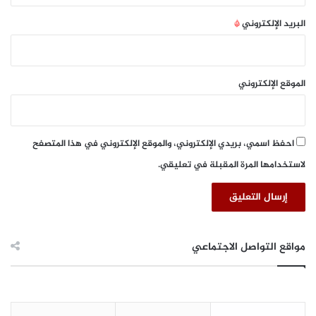
ت
ي
ق
و
البريد الإلكتروني
*
ر
م
ي
ه
ر
ا
إ
ا
الموقع الإلكتروني
ن
ل
ت
ع
ر
ا
ب
ل
احفظ اسمي، بريدي الإلكتروني، والموقع الإلكتروني في هذا المتصفح
ر
م
لاستخدامها المرة المقبلة في تعليقي.
ا
ي
ن
2
د
0
ل
2
أ
0
ف
مواقع التواصل الاجتماعي
ض
ل
ا
ل
ع