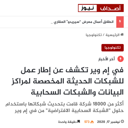
انطلاق أعمال معرض “سيريدو” العقاري الخامس في جدة مطلع سبتمبر المقبل
الرئيسية
/
تكنولوجيا
تكنولوجيا
أخر الأخبار
في إم وير تكشف عن إطار عمل
للشبكات الحديثة المخصصة لمراكز
البيانات والشبكات السحابية
أكثر من 18000 شركة قامت بتحديث شبكاتها باستخدام
حلول "الشبكة السحابية الافتراضية" من في إم وير
نوفمبر 17, 2020
573
دقيقة واحدة