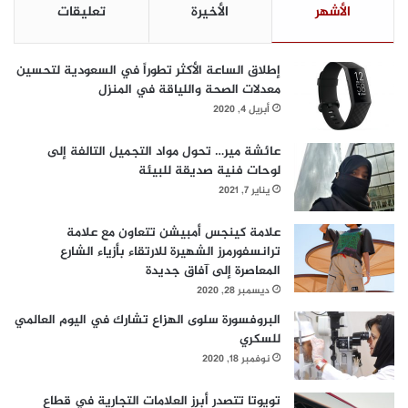
الأشهر
الأخيرة
تعليقات
ل
ا
م
إطلاق الساعة الأكثر تطوراً في السعودية لتحسين
ا
معدلات الصحة واللياقة في المنزل
ت
أبريل 4, 2020
ا
ل
ت
عائشة مير… تحول مواد التجميل التالفة إلى
ج
لوحات فنية صديقة للبيئة
ا
يناير 7, 2021
ر
ي
علامة كينجس أمبيشن تتعاون مع علامة
ة
ترانسفورمرز الشهيرة للارتقاء بأزياء الشارع
ا
المعاصرة إلى آفاق جديدة
ل
ديسمبر 28, 2020
ع
البروفسورة سلوى الهزاع تشارك في اليوم العالمي
ا
للسكري
ل
م
نوفمبر 18, 2020
ي
ة
تويوتا تتصدر أبرز العلامات التجارية في قطاع