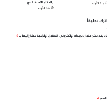
بالذكاء الاصطناعي
ا
ي
منذ 3 أيام
م
منذ 4 أيام
س
ا
ل
ل
ل
اترك تعليقاً
ر
أ
ا
ر
ب
ق
لن يتم نشر عنوان بريدك الإلكتروني.
الحقول الإلزامية مشار إليها بـ
*
ع
ا
ع
ا
م
ل
ا
ل
ى
ل
ت
ا
ق
ل
ي
ع
ت
ا
ل
و
س
ا
ي
ي
ل
ة
ق
ي
خ
ض
*
ل
الاسم
*
م
ا
ن
ل