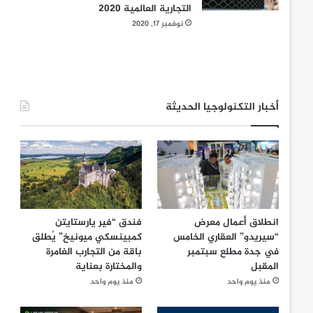
التجارية العالمية 2020
نوفمبر 17, 2020
أخبار التكنولوجيا الحديثة
انطلاق أعمال معرض
فندق “فير يارستايتن
“سيريدو” العقاري الخامس
كمبينسكي ميونيخ” يُطلق
في جدة مطلع سبتمبر
باقة من التجارب الغامرة
المقبل
والمختارة بعناية
منذ يوم واحد
منذ يوم واحد