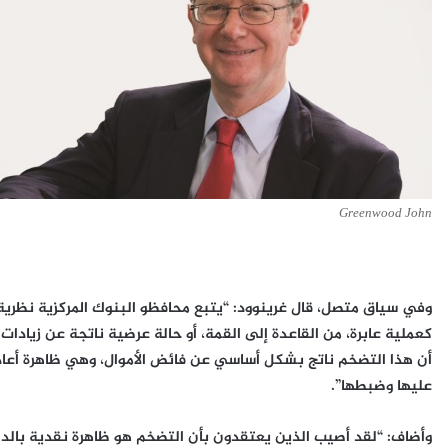
Greenwood John
وفي سياق متصل، قال
غرينوود
: “يتبع محافظو البنوك المركزية نظري
كعملية عابرة، من القاعدة إلى القمة، أو حالة عرضية ناتجة عن زيادات م
أن هذا التضخم ناتج بشكل أساسي عن فائض الأموال، وهي ظاهرة أعادت 
عليها وضبطها”.
وأضاف: “لقد أصيب الذين يعتقدون بأن التضخم هو ظاهرة نقدية بال