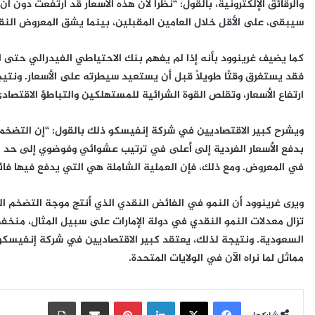
والرقائق الإلكترونية، بالقول: “نظرًا لأن هذه الأسعار قد ارتفعت دون 
سيبقى، على الأقل خلال العامين المقبلين، بينما يشق المعروض النق
كما يضيف غرينوود بأنه إذا لم يفهم بنك الاحتياطي الفيدرالي حتى ال
فقد يستغرق وقتًا طويلاً قبل أن يستعيد سيطرته على الأسعار. ونتي
ارتفاع الأسعار، وتقلص القوة الشرائية للمستهلكين والتباطؤ الاقتصادي
ويشرح كبير الاقتصاديين في شركة إنفيسكو ذلك بالقول: “إن التضخم 
بدفع الأسعار الفردية إلى أعلى في ترتيب عشوائي وفوضوي إلى حد م
في المعروض. ومع ذلك، فإن العملية الشاملة هي التي يدفع فيها فائض 
ويرى غرينوود أن النمو في الفائض النقدي الذي أنتج موجة التضخم ال
تزال معدلات النمو النقدي في دولة الإمارات على سبيل المثال، منخف
السعودية. ونتيجة لذلك، يعتقد كبير الاقتصاديين في شركة إنفيسكو
مماثل لما نراه الآن في الولايات المتحدة.
فيسبوك
‫X
لينكدإن
بينتيريست
مشاركة عبر البريد
طباعة