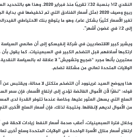
النقدي M2 بنسبة 32٪ تقريبًا منذ فب
ربيع وصيف 2020 (مثل أسعار الفنادق التي تم تخفيضها في بد
تغير الأسعار كثيرًا بشكل عام)، وهو ما يتوقع بنك الاحتياطي الفيد
إلى 2٪ في غضون أشهر”.
ويشير كبير الاقتصاديين في شركة إنفيسكو إلى أن صانعي السياسة في
ارتكبها أسلافهم قبل التضخم الكبير في السبعينيات. كما يقول بأن 
معتبرين بأنها مجرد “ضجيج وتشويش” لا علاقة له بالسياسة النقدية، إلى
الولايات المتحدة تعاني من مشكلة تضخم.
هذا ويوضح السيد غرينوود أن التضخم متكتل لا محالة، ويقتبس عن ألبر
قوله: “نظرًا لأن الأموال الفائضة تؤدي إلى ارتفاع الأسعار، فإن سعر 
السلع التي يسهل العثور عليها، وخاصة عندما تتوفر القدرة لدى المس
من الأموال لديهم لإنفاقها. ونتيجة لذلك، فإن أسعار السلع الأخرى ال
وخلال فترة السبعينيات، أعقب صدمة أسعار النفط زيادات لاحقة في أس
ارتفاع أسعار منازل الأسرة الواحدة في الولايات المتحدة وسلع أخرى 