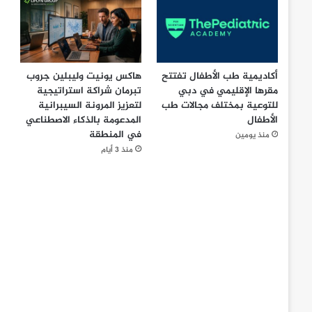
أكاديمية طب الأطفال تفتتح
هاكس يونيت وليبلين جروب
مقرها الإقليمي في دبي
تبرمان شراكة استراتيجية
للتوعية بمختلف مجالات طب
لتعزيز المرونة السيبرانية
الأطفال
المدعومة بالذكاء الاصطناعي
في المنطقة
منذ يومين
منذ 3 أيام