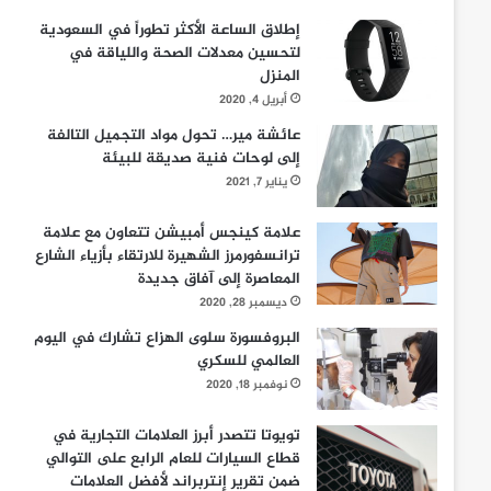
إطلاق الساعة الأكثر تطوراً في السعودية
لتحسين معدلات الصحة واللياقة في
المنزل
أبريل 4, 2020
عائشة مير… تحول مواد التجميل التالفة
إلى لوحات فنية صديقة للبيئة
يناير 7, 2021
علامة كينجس أمبيشن تتعاون مع علامة
ترانسفورمرز الشهيرة للارتقاء بأزياء الشارع
المعاصرة إلى آفاق جديدة
ديسمبر 28, 2020
البروفسورة سلوى الهزاع تشارك في اليوم
العالمي للسكري
نوفمبر 18, 2020
تويوتا تتصدر أبرز العلامات التجارية في
قطاع السيارات للعام الرابع على التوالي
ضمن تقرير إنتربراند لأفضل العلامات