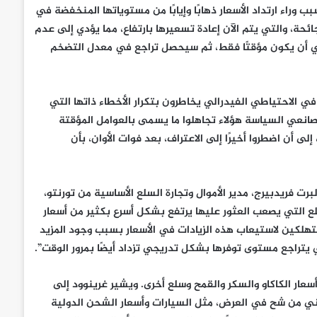
راير 2020. وهذا هو بالتحديد السبب وراء ارتداد الأسعار ذهابًا وإيابًا من مستوياتها المنخفضة في
اية الجائحة، والتي يتم الآن إعادة تسعيرها بارتفاع، مما يؤدي إلى عدم
رالي أن يكون مؤقتًا فقط، ثم سيحصل تراجع في معدل التضخم
 الاحتياطي الفيدرالي يخاطرون بتكرار الأخطاء ذاتها التي
صانعي السياسة هؤلاء تجاهلوا ما يسمى بالعوامل المؤقتة
 أن اضطروا أخيرًا إلى الاعتراف، بعد فوات الأوان، بأن
ت فريدبيرج، مدير الأموال وتجارة السلع الأساسية من تورنتو،
السلع التي يصعب العثور عليها يرتفع بشكل أسرع بكثير من أسعار
تهلكين لاستيعاب هذه الزيادات في الأسعار بسبب وجود المزيد
تي يتراجع مستوى توفرها بشكل تدريجي تزداد أيضًا بمرور الوقت”.
عار الكاكاو والسكر والقمح وسلع أخرى. ويشير غرينوود إلى
تعاني من شح في العرض، مثل السيارات وأسعار الشحن الدولية