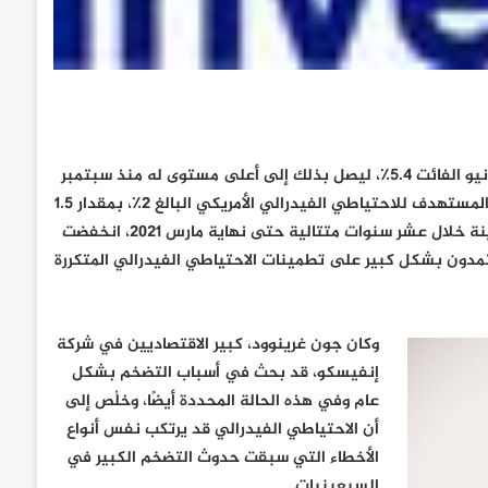
بلغ معدل التضخم في مؤشر أسعار المستهلكين الأمريكي في شهر يونيو الفائت 5.4٪، ليصل بذلك إلى أعلى مستوى له منذ سبتمبر
1990، حيث تجاوز معدل نفقات الاستهلاك الشخصي الأساسي المعدل المستهدف للاحتياطي الفيدرالي الأمريكي البالغ 2٪، بمقدار 1.5
نقطة مئوية. وبعد الزيادات الحادة التي شهدتها عائدات سندات الخزينة خلال عشر سنوات متتالية حتى نهاية مارس 2021، انخفضت
مدون بشكل كبير على تطمينات الاحتياطي الفيدرالي المتكررة
وكان
جون غرينوود، كبير الاقتصاديين في شركة
إنفيسكو
، قد بحث في أسباب التضخم بشكل
عام وفي هذه الحالة المحددة أيضًا، وخلُص إلى
أن الاحتياطي الفيدرالي قد يرتكب نفس أنواع
الأخطاء التي سبقت حدوث التضخم الكبير في
السبعينيات.