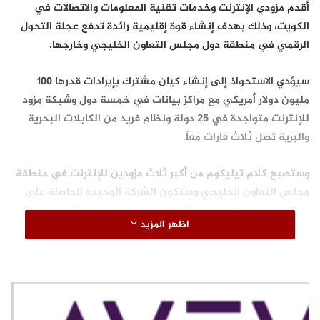
أقدم مزودي الإنترنت وخدمات تقنية المعلومات والاتصالات في
الكويت، وذلك بهدف إنشاء قوة إقليمية رائدة تدفع عجلة التحول
الرقمي في منطقة دول مجلس التعاون الخليجي وخارجها.
سيؤدي الاستحواذ إلى إنشاء كيان مشترك بإيرادات قدرها 100
مليون دولار أمريكي مع مراكز بيانات في خمسة دول وشبكة مزود
للإنترنت متواجدة في 25 دولة ونظام فريد من الكابلات البحرية
والبرية تصل ثلاث قارات معاً.
وستصبح كلام تيليكوم من أكبر ثلاث مزودين للإنترنت في منطقة
مجلس التعاون الخليجي وستكون الشركة الوحيدة الحاصلة على
ترخيص مزود الإنترنت في ثلاث دول وهي البحرين والكويت
اظهر المزيد
والمملكة العربية السعودية.
وستركز الشركة بفضل ترخيص مزود الإنترنت في المملكة العربية
السعودية على تقديم مجموعة متكاملة من خدمات تكنولوجيا
المعلومات والاتصالات والحلول المدارة للشركات في المملكة. كما
ب
ستتمكن أيضاً من توفير شبكة دولية موسعة في الشرق الأوسط
ه
د