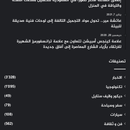
إطلاق الساعة الأكثر تطوراً في السعودية لتحسين معدلات الصحة
واللياقة في المنزل
يناير 7, 2021
عائشة مير… تحول مواد التجميل التالفة إلى لوحات فنية صديقة
للبيئة
ديسمبر 28, 2020
علامة كينجس أمبيشن تتعاون مع علامة ترانسفورمرز الشهيرة
للارتقاء بأزياء الشارع المعاصرة إلى آفاق جديدة
تصنيفات
(3٬328)
الاخبار
(1٬095)
تكنولوجيا
(49)
ديكور ولايف ستايل
(79)
سفر وسياحة
(108)
سيارات
(562)
فن و ثقافة