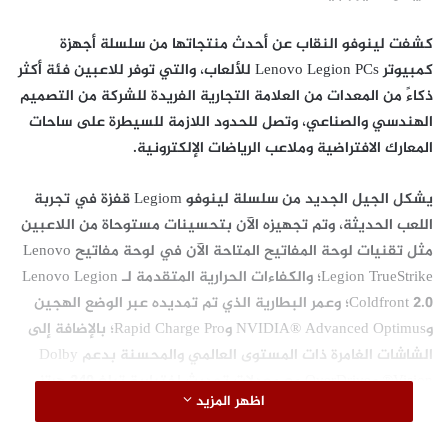
كشفت لينوفو النقاب عن أحدث منتجاتها من سلسلة أجهزة
كمبيوتر Lenovo Legion PCs للألعاب، والتي توفر للاعبين فئة أكثر
ذكاءً من المعدات من العلامة التجارية الفريدة للشركة من التصميم
الهندسي والصناعي، وتصل للحدود اللازمة للسيطرة على ساحات
المعارك الافتراضية وملاعب الرياضات الإلكترونية.
يشكل الجيل الجديد من سلسلة لينوفو Legiom قفزة في تجربة
اللعب الحديثة، وتم تجهيزه الآن بتحسينات مستوحاة من اللاعبين
مثل تقنيات لوحة المفاتيح المتاحة الآن في لوحة مفاتيح Lenovo
Legion TrueStrike؛ والكفاءات الحرارية المتقدمة لـ Lenovo Legion
Coldfront 2.0؛ وعمر البطارية الذي تم تمديده عبر الوضع الهجين
وNVIDIA® Advanced Optimus وRapid Charge Pro؛ بالإضافة إلى
الشاشات الغامرة ذات المستوى العالمي والمحسنة بدعم Dolby
Vision® وOverDrive مع معدلات تحديث اختيارية تبلغ 240 هرتز
اظهر المزيد
للاستجابات داخل اللعبة شبه اللحظية بأقل من 1 مللي ثانية.