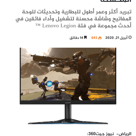
تبريد أكثر وعمر أطول للبطارية وتحديثات للوحة
المفاتيح وشاشة محسنة لتشغيل وأداء فائقين في
أحدث مجموعة في فئة Lenovo Legion ™
أبريل 21, 2020
643
14 دقائق
الرياض- نيوز جيت
360
: