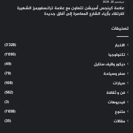
ديسمبر 28, 2020
علامة كينجس أمبيشن تتعاون مع علامة ترانسفورمرز الشهيرة
للارتقاء بأزياء الشارع المعاصرة إلى آفاق جديدة
تصنيفات
(3٬328)
الاخبار
(1٬095)
تكنولوجيا
(49)
ديكور ولايف ستايل
(79)
سفر وسياحة
(108)
سيارات
(562)
فن و ثقافة
(3)
فيديوهات
(1٬658)
متنوع
(35)
مقالات