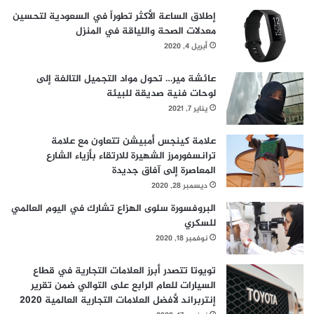
ن
إطلاق الساعة الأكثر تطوراً في السعودية لتحسين
معدلات الصحة واللياقة في المنزل
أبريل 4, 2020
عائشة مير… تحول مواد التجميل التالفة إلى
لوحات فنية صديقة للبيئة
يناير 7, 2021
علامة كينجس أمبيشن تتعاون مع علامة
ترانسفورمرز الشهيرة للارتقاء بأزياء الشارع
المعاصرة إلى آفاق جديدة
ديسمبر 28, 2020
البروفسورة سلوى الهزاع تشارك في اليوم العالمي
للسكري
نوفمبر 18, 2020
تويوتا تتصدر أبرز العلامات التجارية في قطاع
السيارات للعام الرابع على التوالي ضمن تقرير
إنتربراند لأفضل العلامات التجارية العالمية 2020