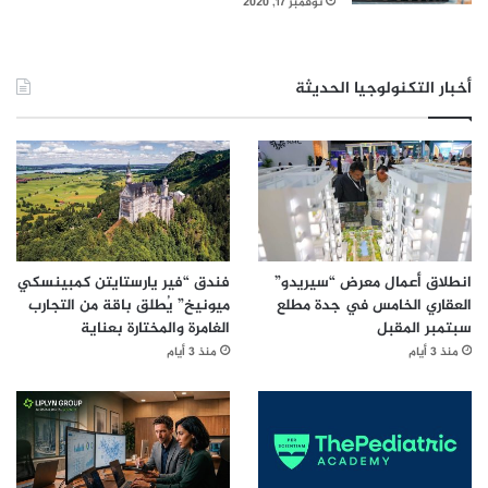
نوفمبر 17, 2020
أخبار التكنولوجيا الحديثة
انطلاق أعمال معرض “سيريدو”
فندق “فير يارستايتن كمبينسكي
العقاري الخامس في جدة مطلع
ميونيخ” يُطلق باقة من التجارب
سبتمبر المقبل
الغامرة والمختارة بعناية
منذ 3 أيام
منذ 3 أيام