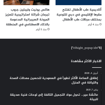
أكاديمية طب الأطفال تفتتح
هاكس يونيت وليبلين جروب
مقرها الإقليمي في دبي للتوعية
تبرمان شراكة استراتيجية لتعزيز
بمختلف مجالات طب الأطفال
المرونة السيبرانية المدعومة
بالذكاء الاصطناعي في المنطقة
منذ 4 أيام
منذ 5 أيام
[elfsight_popup id="5"]
الاخبار الاكثر مشاهدة
أبريل 4, 2020
إطلاق الساعة الأكثر تطوراً في السعودية لتحسين معدلات الصحة
واللياقة في المنزل
يناير 7, 2021
عائشة مير… تحول مواد التجميل التالفة إلى لوحات فنية صديقة
للبيئة