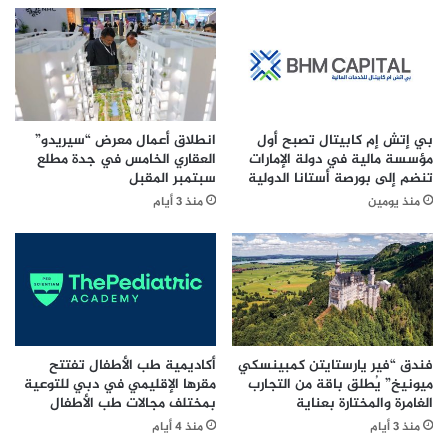
ف
س
ا
ت
ل
ض
ذ
ي
ك
ف
ي
م
ة
ن
بي إتش إم كابيتال تصبح أول
انطلاق أعمال معرض “سيريدو”
س
ا
مؤسسة مالية في دولة الإمارات
العقاري الخامس في جدة مطلع
ي
ق
تنضم إلى بورصة أستانا الدولية
سبتمبر المقبل
ع
ش
منذ يومين
منذ 3 أيام
ت
ا
م
ت
د
ع
و
ا
ن
ل
ع
م
ل
ي
ى
ة
فندق “فير يارستايتن كمبينسكي
أكاديمية طب الأطفال تفتتح
م
ميونيخ” يُطلق باقة من التجارب
مقرها الإقليمي في دبي للتوعية
ع
الغامرة والمختارة بعناية
بمختلف مجالات طب الأطفال
ح
ن
ف
د
منذ 3 أيام
منذ 4 أيام
ظ
و