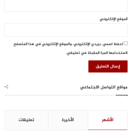
م
ق
2
ع
0
ا
الموقع الإلكتروني
2
ل
6
ا
ف
ت
احفظ اسمي، بريدي الإلكتروني، والموقع الإلكتروني في هذا المتصفح
ر
لاستخدامها المرة المقبلة في تعليقي.
ا
ض
ي
ف
ي
ح
مواقع التواصل الاجتماعي
ل
و
ل
ا
ل
الأشهر
الأخيرة
تعليقات
أ
م