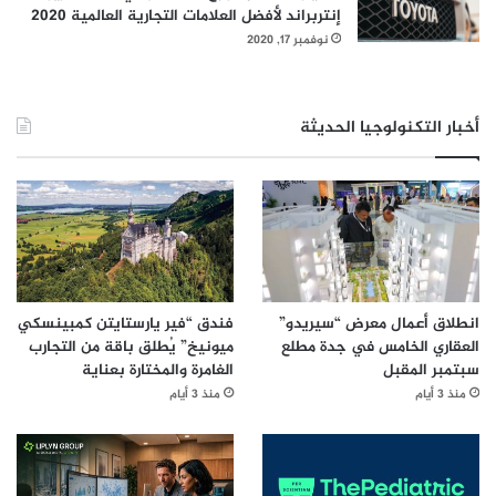
إنتربراند لأفضل العلامات التجارية العالمية 2020
نوفمبر 17, 2020
أخبار التكنولوجيا الحديثة
انطلاق أعمال معرض “سيريدو”
فندق “فير يارستايتن كمبينسكي
العقاري الخامس في جدة مطلع
ميونيخ” يُطلق باقة من التجارب
سبتمبر المقبل
الغامرة والمختارة بعناية
منذ 3 أيام
منذ 3 أيام