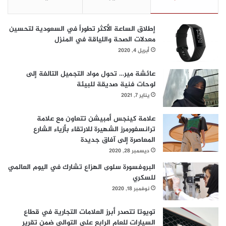
ه
و
إطلاق الساعة الأكثر تطوراً في السعودية لتحسين
ي
معدلات الصحة واللياقة في المنزل
ة
أبريل 4, 2020
و
ا
ل
عائشة مير… تحول مواد التجميل التالفة إلى
ت
لوحات فنية صديقة للبيئة
ك
يناير 7, 2021
ي
ي
علامة كينجس أمبيشن تتعاون مع علامة
ف
ترانسفورمرز الشهيرة للارتقاء بأزياء الشارع
و
المعاصرة إلى آفاق جديدة
ا
ديسمبر 28, 2020
ل
البروفسورة سلوى الهزاع تشارك في اليوم العالمي
ت
للسكري
ب
ر
نوفمبر 18, 2020
ي
د
تويوتا تتصدر أبرز العلامات التجارية في قطاع
السيارات للعام الرابع على التوالي ضمن تقرير