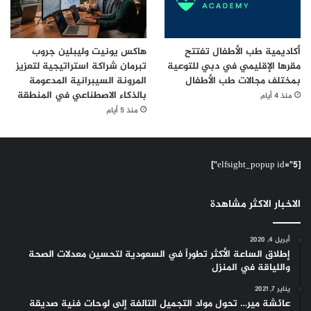
أكاديمية طب الأطفال تفتتح
هاكس يونيت وليبلين جروب
مقرها الإقليمي في دبي للتوعية
تبرمان شراكة استراتيجية لتعزيز
بمختلف مجالات طب الأطفال
المرونة السيبرانية المدعومة
بالذكاء الاصطناعي في المنطقة
منذ 4 أيام
منذ 5 أيام
[elfsight_popup id="5"]
الاخبار الاكثر مشاهدة
أبريل 4, 2020
إطلاق الساعة الأكثر تطوراً في السعودية لتحسين معدلات الصحة
واللياقة في المنزل
يناير 7, 2021
عائشة مير… تحول مواد التجميل التالفة إلى لوحات فنية صديقة