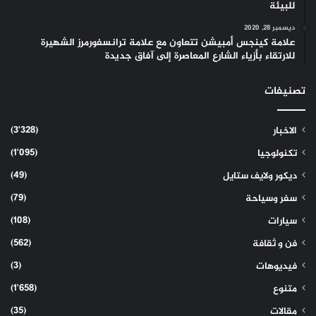
للبيئة
ديسمبر 28, 2020
علامة كينجس أمبيشن تتعاون مع علامة ترانسفورمرز الشهيرة
للارتقاء بأزياء الشارع المعاصرة إلى آفاق جديدة
تصنيفات
(3٬328)
الاخبار
(1٬095)
تكنولوجيا
(49)
ديكور ولايف ستايل
(79)
سفر وسياحة
(108)
سيارات
(562)
فن و ثقافة
(3)
فيديوهات
(1٬658)
متنوع
(35)
مقالات