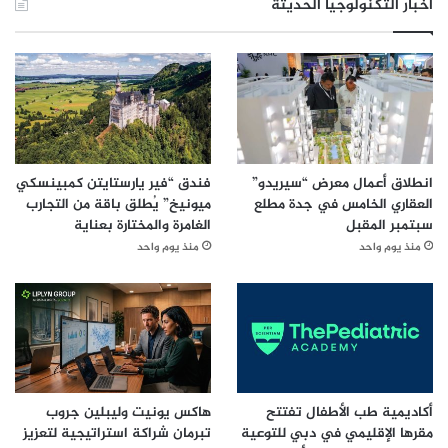
أخبار التكنولوجيا الحديثة
انطلاق أعمال معرض “سيريدو”
فندق “فير يارستايتن كمبينسكي
العقاري الخامس في جدة مطلع
ميونيخ” يُطلق باقة من التجارب
سبتمبر المقبل
الغامرة والمختارة بعناية
منذ يوم واحد
منذ يوم واحد
أكاديمية طب الأطفال تفتتح
هاكس يونيت وليبلين جروب
مقرها الإقليمي في دبي للتوعية
تبرمان شراكة استراتيجية لتعزيز