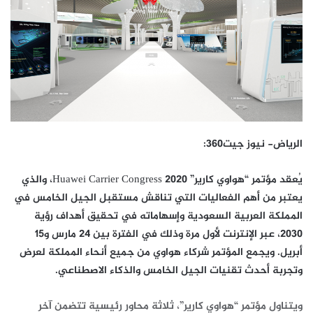
الرياض- نيوز جيت360:
يُعقد مؤتمر “هواوي كارير” 2020 Huawei Carrier Congress، والذي
يعتبر من أهم الفعاليات التي تناقش مستقبل الجيل الخامس في
المملكة العربية السعودية وإسهاماته في تحقيق أهداف رؤية
2030، عبر الإنترنت لأول مرة وذلك في الفترة بين 24 مارس و15
أبريل. ويجمع المؤتمر شركاء هواوي من جميع أنحاء المملكة لعرض
وتجربة أحدث تقنيات الجيل الخامس والذكاء الاصطناعي.
ويتناول مؤتمر “هواوي كارير”، ثلاثة محاور رئيسية تتضمن آخر