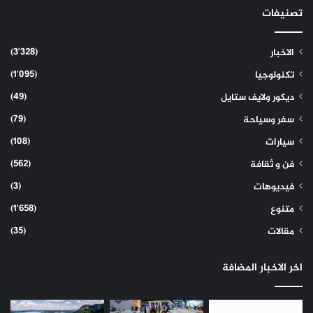
تصنيفات
(3٬328)
الاخبار
(1٬095)
تكنولوجيا
(49)
ديكور ولايف ستايل
(79)
سفر وسياحة
(108)
سيارات
(562)
فن و ثقافة
(3)
فيديوهات
(1٬658)
متنوع
(35)
مقالات
اخر الاخبار المضافة