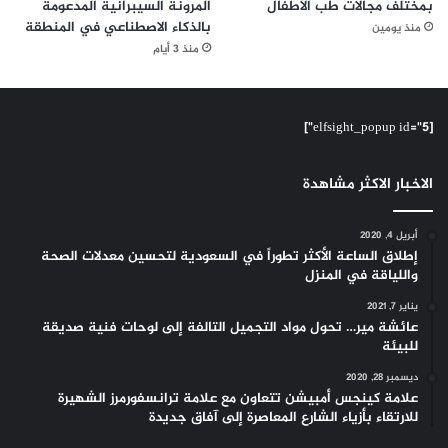
بمختلف مجالات طب الأطفال
المرونة السيبرانية المدعومة
بالذكاء الاصطناعي في المنطقة
منذ يومين
منذ 3 أيام
[elfsight_popup id="5"]
الاخبار الاكثر مشاهدة
أبريل 4, 2020
إطلاق الساعة الأكثر تطوراً في السعودية لتحسين معدلات الصحة
واللياقة في المنزل
يناير 7, 2021
عائشة مير… تحول مواد التجميل التالفة إلى لوحات فنية صديقة
للبيئة
ديسمبر 28, 2020
علامة كينجس أمبيشن تتعاون مع علامة ترانسفورمرز الشهيرة
للارتقاء بأزياء الشارع المعاصرة إلى آفاق جديدة