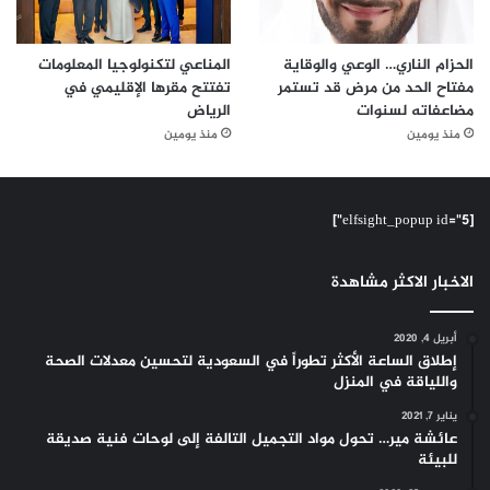
الحزام الناري… الوعي والوقاية
المناعي لتكنولوجيا المعلومات
مفتاح الحد من مرض قد تستمر
تفتتح مقرها الإقليمي في
مضاعفاته لسنوات
الرياض
منذ يومين
منذ يومين
[elfsight_popup id="5"]
الاخبار الاكثر مشاهدة
أبريل 4, 2020
إطلاق الساعة الأكثر تطوراً في السعودية لتحسين معدلات الصحة
واللياقة في المنزل
يناير 7, 2021
عائشة مير… تحول مواد التجميل التالفة إلى لوحات فنية صديقة
للبيئة