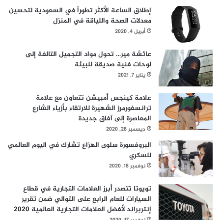
ا
غ
إطلاق الساعة الأكثر تطوراً في السعودية لتحسين
س
ي
معدلات الصحة واللياقة في المنزل
ع
ل
أبريل 4, 2020
م
ر
ك
عائشة مير… تحول مواد التجميل التالفة إلى
ز
لوحات فنية صديقة للبيئة
ب
يناير 7, 2021
ي
ا
علامة كينجس أمبيشن تتعاون مع علامة
ن
ترانسفورمرز الشهيرة للارتقاء بأزياء الشارع
ا
المعاصرة إلى آفاق جديدة
ت
ديسمبر 28, 2020
ه
البروفسورة سلوى الهزاع تشارك في اليوم العالمي
ا
للسكري
ا
ل
نوفمبر 18, 2020
م
س
تويوتا تتصدر أبرز العلامات التجارية في قطاع
ت
السيارات للعام الرابع على التوالي ضمن تقرير
د
إنتربراند لأفضل العلامات التجارية العالمية 2020
ا