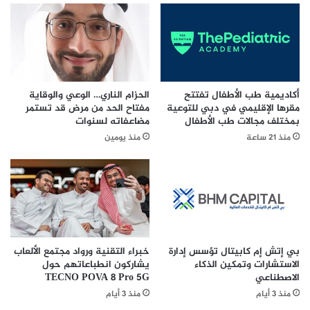
i
م
c
و
ت
ي
ط
ل
ل
ي
ق
ق
ا
ت
أكاديمية طب الأطفال تفتتح
الحزام الناري… الوعي والوقاية
ن
ص
مقرها الإقليمي في دبي للتوعية
مفتاح الحد من مرض قد تستمر
ش
ر
بمختلف مجالات طب الأطفال
مضاعفاته لسنوات
ر
ع
منذ 21 ساعة
منذ يومين
ا
ل
ك
ى
ة
ض
ع
م
ا
ا
ل
ن
م
ا
ي
ل
بي إتش إم كابيتال تؤسس إدارة
خبراء التقنية ورواد مجتمع الألعاب
ة
أ
الاستشارات وتمكين الذكاء
يشاركون انطباعاتهم حول
ر
الاصطناعي
TECNO POVA 8 Pro 5G
ص
ا
و
منذ 3 أيام
منذ 3 أيام
ئ
ل