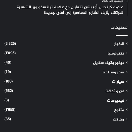
ديسمبر 28, 2020
علامة كينجس أمبيشن تتعاون مع علامة ترانسفورمرز الشهيرة
للارتقاء بأزياء الشارع المعاصرة إلى آفاق جديدة
تصنيفات
(3٬325)
الاخبار
(1٬095)
تكنولوجيا
(49)
ديكور ولايف ستايل
(79)
سفر وسياحة
(108)
سيارات
(562)
فن و ثقافة
(3)
فيديوهات
(1٬658)
متنوع
(35)
مقالات