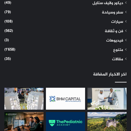
(49)
ديكور ولايف ستايل
(79)
سفر وسياحة
(108)
سيارات
(562)
فن و ثقافة
(3)
فيديوهات
(1٬658)
متنوع
(35)
مقالات
اخر الاخبار المضافة