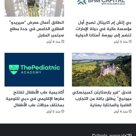
بي إتش إم كابيتال تصبح أول
انطلاق أعمال معرض “سيريدو”
مؤسسة مالية في دولة الإمارات
العقاري الخامس في جدة مطلع
تنضم إلى بورصة أستانا الدولية
سبتمبر المقبل
منذ 3 أيام
منذ 4 أيام
فندق “فير يارستايتن كمبينسكي
أكاديمية طب الأطفال تفتتح
ميونيخ” يُطلق باقة من التجارب
مقرها الإقليمي في دبي للتوعية
الغامرة والمختارة بعناية
بمختلف مجالات طب الأطفال
منذ 4 أيام
منذ 5 أيام
[elfsight_popup id="5"]