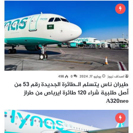
اصداف نيوز
يوليو 17, 2024
0
498
طيران ناس يتسلم الـطائرة الجديدة رقم 53 من
أصل طلبية شراء 120 طائرة ايرباص من طراز
A320neo