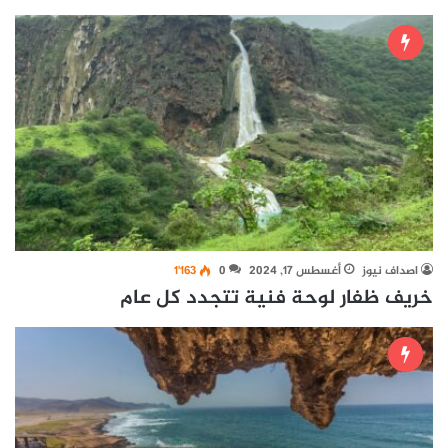
اصداف نيوز
أغسطس 17, 2024
0
1٬163
خريف ظفار لوحة فنية تتجدد كل عام