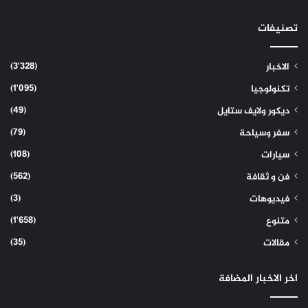
تصنيفات
(3٬328)
الاخبار
(1٬095)
تكنولوجيا
(49)
ديكور ولايف ستايل
(79)
سفر وسياحة
(108)
سيارات
(562)
فن و ثقافة
(3)
فيديوهات
(1٬658)
متنوع
(35)
مقالات
اخر الاخبار المضافة