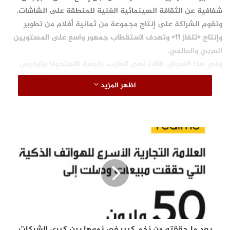
شفافية عن الثقافة السينمائية الغنية للمنطقة على الشاشات.
وتقوم الشراكة على إنتاج مجموعة من ثمانية أفلام من تطوير
وإنتاج «تلفاز 11» وتهدف لاستقطاب جمهور واسع على المستويين
العربي والعالمي.
وفي هذا السياق، قالت نهى الطيب، رئيسة الاستحواذ وترخيص
المحتوى لدى
Netflix
: “نؤمن بأن القصص الرائعة يمكن أن تأتي من
اظهر المزيد
أيّ مكان وتثير إعجاب المشاهدين أينما كانوا. ولهذا السبب نعمل
على توسيع مكتبتنا من المحتوى السعودي وإبراز جمال القصص
السعودية من خلال العمل جنبًا إلى جنب مع صنّاعها لإنتاج قصص
حقيقية ومثيرة للاهتمام سيكون لها صدى واسع بين الجماهير
ب
ع
العربية والعالمية”.
د
م
ا
ح
ق
ق
ت
بعد ما حققته من زخم كبير في نموها بين كبرى الشركات
ه