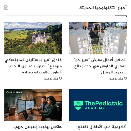
أخبار التكنولوجيا الحديثة
انطلاق أعمال معرض “سيريدو”
فندق “فير يارستايتن كمبينسكي
العقاري الخامس في جدة مطلع
ميونيخ” يُطلق باقة من التجارب
سبتمبر المقبل
الغامرة والمختارة بعناية
منذ يومين
منذ يومين
أكاديمية طب الأطفال تفتتح
هاكس يونيت وليبلين جروب