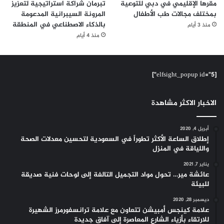
مقرها الإقليمي في دبي للتوعية
تبرمان شراكة استراتيجية لتعزيز
بمختلف مجالات طب الأطفال
المرونة السيبرانية المدعومة
بالذكاء الاصطناعي في المنطقة
منذ 3 أيام
منذ 4 أيام
[elfsight_popup id="5"]
الاخبار الاكثر مشاهدة
أبريل 4, 2020
إطلاق الساعة الأكثر تطوراً في السعودية لتحسين معدلات الصحة
واللياقة في المنزل
يناير 7, 2021
عائشة مير… تحول مواد التجميل التالفة إلى لوحات فنية صديقة
للبيئة
ديسمبر 28, 2020
علامة كينجس أمبيشن تتعاون مع علامة ترانسفورمرز الشهيرة
للارتقاء بأزياء الشارع المعاصرة إلى آفاق جديدة