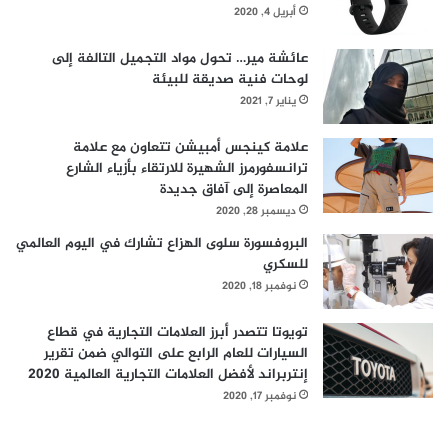
ل
أبريل 4, 2020
ر
س
ة
ا
عائشة مير… تحول مواد التجميل التالفة إلى
ب
لوحات فنية صديقة للبيئة
ع
يناير 7, 2021
ة
ع
علامة كينجس أمبيشن تتعاون مع علامة
ا
ترانسفورمرز الشهيرة للارتقاء بأزياء الشارع
ل
المعاصرة إلى آفاق جديدة
م
ديسمبر 28, 2020
يً
البروفسورة سلوى الهزاع تشارك في اليوم العالمي
ا
للسكري
نوفمبر 18, 2020
تويوتا تتصدر أبرز العلامات التجارية في قطاع
السيارات للعام الرابع على التوالي ضمن تقرير
إنتربراند لأفضل العلامات التجارية العالمية 2020
نوفمبر 17, 2020