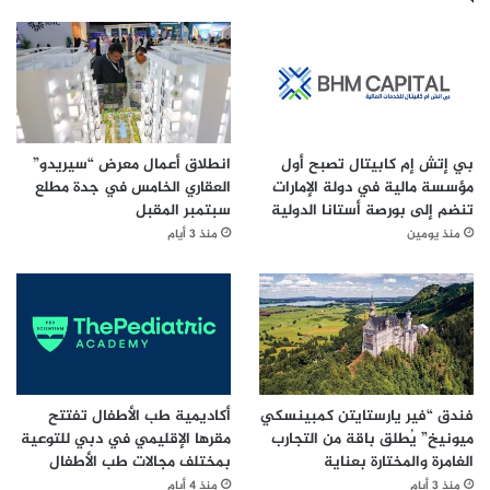
بي إتش إم كابيتال تصبح أول
انطلاق أعمال معرض “سيريدو”
مؤسسة مالية في دولة الإمارات
العقاري الخامس في جدة مطلع
تنضم إلى بورصة أستانا الدولية
سبتمبر المقبل
منذ يومين
منذ 3 أيام
فندق “فير يارستايتن كمبينسكي
أكاديمية طب الأطفال تفتتح
ميونيخ” يُطلق باقة من التجارب
مقرها الإقليمي في دبي للتوعية
الغامرة والمختارة بعناية
بمختلف مجالات طب الأطفال
منذ 3 أيام
منذ 4 أيام