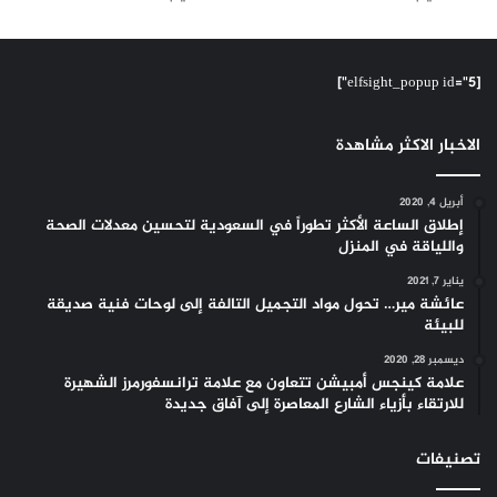
[elfsight_popup id="5"]
الاخبار الاكثر مشاهدة
أبريل 4, 2020
إطلاق الساعة الأكثر تطوراً في السعودية لتحسين معدلات الصحة
واللياقة في المنزل
يناير 7, 2021
عائشة مير… تحول مواد التجميل التالفة إلى لوحات فنية صديقة
للبيئة
ديسمبر 28, 2020
علامة كينجس أمبيشن تتعاون مع علامة ترانسفورمرز الشهيرة
للارتقاء بأزياء الشارع المعاصرة إلى آفاق جديدة
تصنيفات