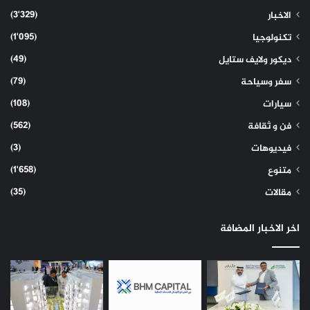
(3٬329)
الاخبار
(1٬095)
تكنولوجيا
(49)
ديكور ولايف ستايل
(79)
سفر وسياحة
(108)
سيارات
(562)
فن و ثقافة
(3)
فيديوهات
(1٬658)
متنوع
(35)
مقالات
اخر الاخبار المضافة