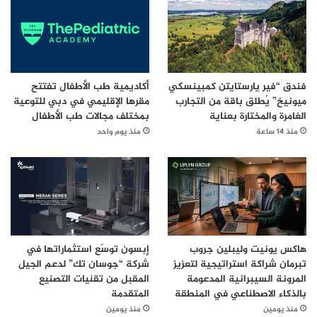
فندق “فير يارستايتن كمبينسكي
أكاديمية طب الأطفال تفتتح
ميونيخ” يُطلق باقة من التجارب
مقرها الإقليمي في دبي للتوعية
الغامرة والمختارة بعناية
بمختلف مجالات طب الأطفال
منذ 14 ساعة
منذ يوم واحد
هاكس يونيت وليبلين جروب
إبسون توسّع استثماراتها في
تبرمان شراكة استراتيجية لتعزيز
شركة “جوسان تك” لدعم الجيل
المرونة السيبرانية المدعومة
المقبل من تقنيات التصنيع
بالذكاء الاصطناعي في المنطقة
المتقدمة
منذ يومين
منذ يومين