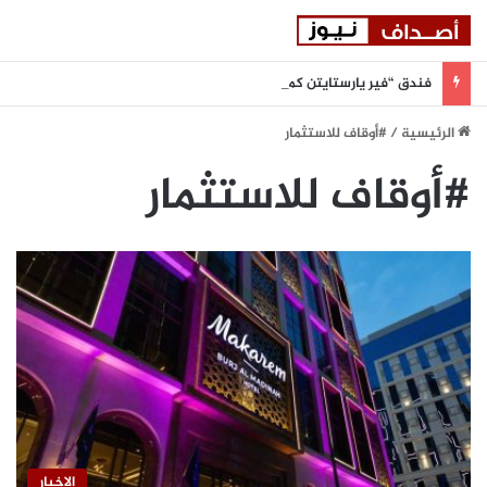
فندق “فير يارستايتن كمبينسكي ميونيخ” يُطلق باقة من التجارب الغامرة والمختارة بعناية
الرئيسية
/
#أوقاف للاستثمار
#أوقاف للاستثمار
الاخبار