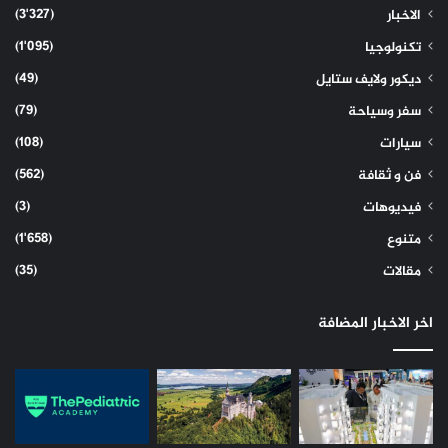
(3٬327)
الاخبار
(1٬095)
تكنولوجيا
(49)
ديكور ولايف ستايل
(79)
سفر وسياحة
(108)
سيارات
(562)
فن و ثقافة
(3)
فيديوهات
(1٬658)
متنوع
(35)
مقالات
اخر الاخبار المضافة