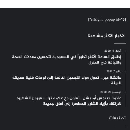
[elfsight_popup id="5"]
الاخبار الاكثر مشاهدة
أبريل 4, 2020
إطلاق الساعة الأكثر تطوراً في السعودية لتحسين معدلات الصحة
واللياقة في المنزل
يناير 7, 2021
عائشة مير… تحول مواد التجميل التالفة إلى لوحات فنية صديقة
للبيئة
ديسمبر 28, 2020
علامة كينجس أمبيشن تتعاون مع علامة ترانسفورمرز الشهيرة
للارتقاء بأزياء الشارع المعاصرة إلى آفاق جديدة
تصنيفات