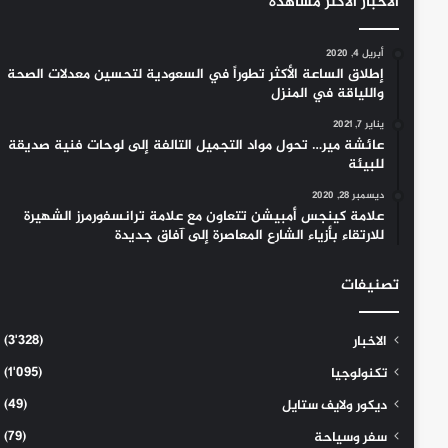
الاخبار الاكثر مشاهدة
أبريل 4, 2020
إطلاق الساعة الأكثر تطوراً في السعودية لتحسين معدلات الصحة
واللياقة في المنزل
يناير 7, 2021
عائشة مير… تحول مواد التجميل التالفة إلى لوحات فنية صديقة
للبيئة
ديسمبر 28, 2020
علامة كينجس أمبيشن تتعاون مع علامة ترانسفورمرز الشهيرة
للارتقاء بأزياء الشارع المعاصرة إلى آفاق جديدة
تصنيفات
(3٬328)
الاخبار
(1٬095)
تكنولوجيا
(49)
ديكور ولايف ستايل
(79)
سفر وسياحة