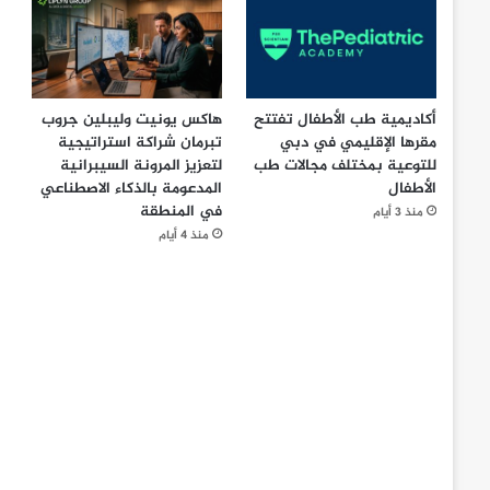
أكاديمية طب الأطفال تفتتح
هاكس يونيت وليبلين جروب
مقرها الإقليمي في دبي
تبرمان شراكة استراتيجية
للتوعية بمختلف مجالات طب
لتعزيز المرونة السيبرانية
الأطفال
المدعومة بالذكاء الاصطناعي
في المنطقة
منذ 3 أيام
منذ 4 أيام