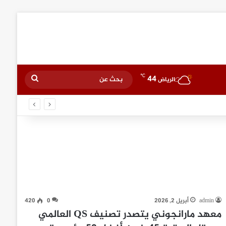
℃
44
بحث
الرياض
عن
admin
أبريل 2, 2026
0
420
معهد مارانجوني يتصدر تصنيف QS العالمي