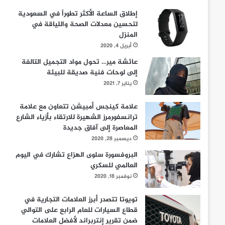
إطلاق الساعة الأكثر تطوراً في السعودية
لتحسين معدلات الصحة واللياقة في
المنزل
أبريل 4, 2020
عائشة مير… تحول مواد التجميل التالفة
إلى لوحات فنية صديقة للبيئة
يناير 7, 2021
علامة كينجس أمبيشن تتعاون مع علامة
ترانسفورمرز الشهيرة للارتقاء بأزياء الشارع
المعاصرة إلى آفاق جديدة
ديسمبر 28, 2020
البروفسورة سلوى الهزاع تشارك في اليوم
العالمي للسكري
نوفمبر 18, 2020
تويوتا تتصدر أبرز العلامات التجارية في
قطاع السيارات للعام الرابع على التوالي
ضمن تقرير إنتربراند لأفضل العلامات