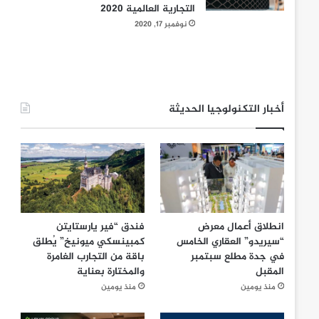
التجارية العالمية 2020
نوفمبر 17, 2020
أخبار التكنولوجيا الحديثة
انطلاق أعمال معرض
فندق “فير يارستايتن
“سيريدو” العقاري الخامس
كمبينسكي ميونيخ” يُطلق
في جدة مطلع سبتمبر
باقة من التجارب الغامرة
المقبل
والمختارة بعناية
منذ يومين
منذ يومين