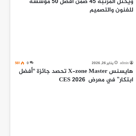
ويحتل المرتبة 45 ضمن أفضل 50 مؤسسة
للفنون والتصميم
admin
يناير 26, 2026
0
561
هايسنس X-zone Master تحصد جائزة “أفضل
ابتكار” في معرض CES 2026