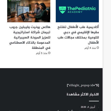
أكاديمية طب الأطفال تفتتح
هاكس يونيت وليبلين جروب
مقرها الإقليمي في دبي
تبرمان شراكة استراتيجية
للتوعية بمختلف مجالات طب
لتعزيز المرونة السيبرانية
الأطفال
المدعومة بالذكاء الاصطناعي
في المنطقة
منذ 4 أيام
منذ 5 أيام
[elfsight_popup id="5"]
الاخبار الاكثر مشاهدة
أبريل 4, 2020