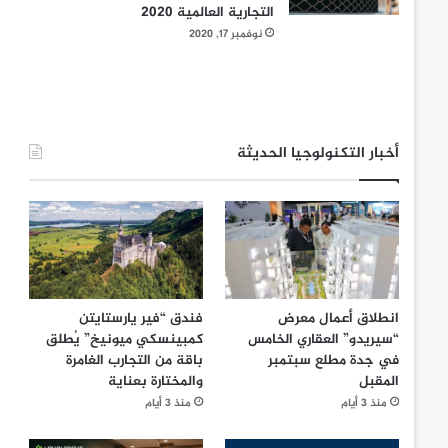
التجارية العالمية 2020
نوفمبر 17, 2020
أخبار التكنولوجيا الحديثة
انطلاق أعمال معرض
فندق “فير يارستايتن
“سيريدو” العقاري الخامس
كمبينسكي ميونيخ” يُطلق
في جدة مطلع سبتمبر
باقة من التجارب الغامرة
المقبل
والمختارة بعناية
منذ 3 أيام
منذ 3 أيام