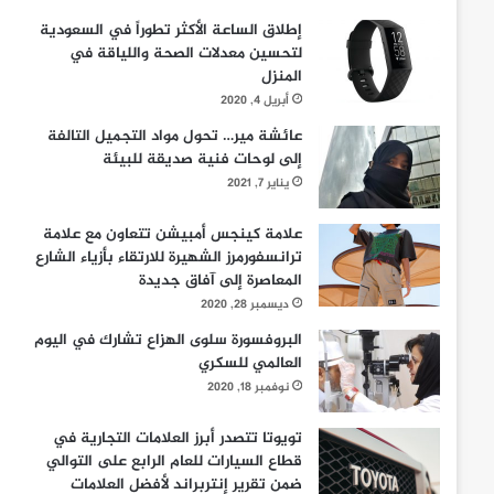
إطلاق الساعة الأكثر تطوراً في السعودية
لتحسين معدلات الصحة واللياقة في
المنزل
أبريل 4, 2020
عائشة مير… تحول مواد التجميل التالفة
إلى لوحات فنية صديقة للبيئة
يناير 7, 2021
علامة كينجس أمبيشن تتعاون مع علامة
ترانسفورمرز الشهيرة للارتقاء بأزياء الشارع
المعاصرة إلى آفاق جديدة
ديسمبر 28, 2020
البروفسورة سلوى الهزاع تشارك في اليوم
العالمي للسكري
نوفمبر 18, 2020
تويوتا تتصدر أبرز العلامات التجارية في
قطاع السيارات للعام الرابع على التوالي
ضمن تقرير إنتربراند لأفضل العلامات