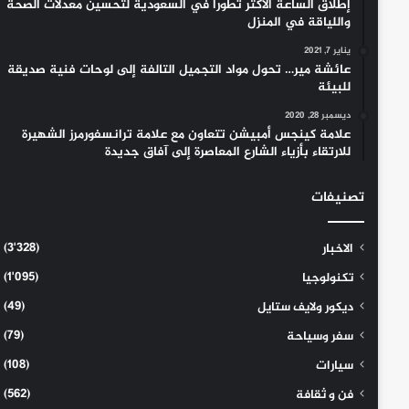
إطلاق الساعة الأكثر تطوراً في السعودية لتحسين معدلات الصحة
واللياقة في المنزل
يناير 7, 2021
عائشة مير… تحول مواد التجميل التالفة إلى لوحات فنية صديقة
للبيئة
ديسمبر 28, 2020
علامة كينجس أمبيشن تتعاون مع علامة ترانسفورمرز الشهيرة
للارتقاء بأزياء الشارع المعاصرة إلى آفاق جديدة
تصنيفات
(3٬328)
الاخبار
(1٬095)
تكنولوجيا
(49)
ديكور ولايف ستايل
(79)
سفر وسياحة
(108)
سيارات
(562)
فن و ثقافة