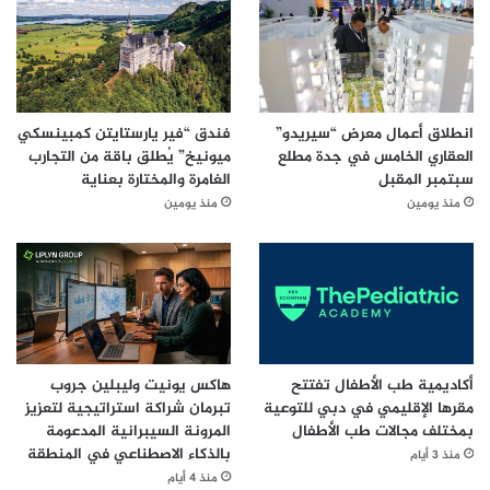
انطلاق أعمال معرض “سيريدو”
فندق “فير يارستايتن كمبينسكي
العقاري الخامس في جدة مطلع
ميونيخ” يُطلق باقة من التجارب
سبتمبر المقبل
الغامرة والمختارة بعناية
منذ يومين
منذ يومين
أكاديمية طب الأطفال تفتتح
هاكس يونيت وليبلين جروب
مقرها الإقليمي في دبي للتوعية
تبرمان شراكة استراتيجية لتعزيز
بمختلف مجالات طب الأطفال
المرونة السيبرانية المدعومة
بالذكاء الاصطناعي في المنطقة
منذ 3 أيام
منذ 4 أيام