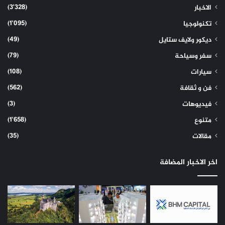
(3٬328)
الاخبار
(1٬095)
تكنولوجيا
(49)
ديكور ولايف ستايل
(79)
سفر وسياحة
(108)
سيارات
(562)
فن و ثقافة
(3)
فيديوهات
(1٬658)
متنوع
(35)
مقالات
اخر الاخبار المضافة