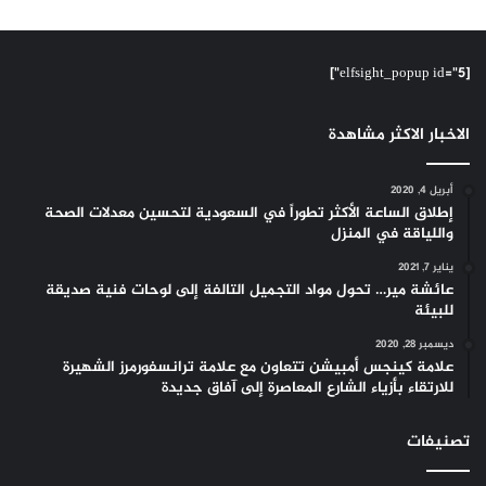
[elfsight_popup id="5"]
الاخبار الاكثر مشاهدة
أبريل 4, 2020
إطلاق الساعة الأكثر تطوراً في السعودية لتحسين معدلات الصحة
واللياقة في المنزل
يناير 7, 2021
عائشة مير… تحول مواد التجميل التالفة إلى لوحات فنية صديقة
للبيئة
ديسمبر 28, 2020
علامة كينجس أمبيشن تتعاون مع علامة ترانسفورمرز الشهيرة
للارتقاء بأزياء الشارع المعاصرة إلى آفاق جديدة
تصنيفات