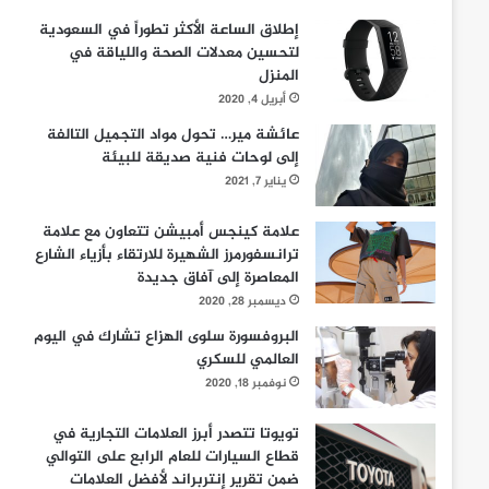
إطلاق الساعة الأكثر تطوراً في السعودية
لتحسين معدلات الصحة واللياقة في
المنزل
أبريل 4, 2020
عائشة مير… تحول مواد التجميل التالفة
إلى لوحات فنية صديقة للبيئة
يناير 7, 2021
علامة كينجس أمبيشن تتعاون مع علامة
ترانسفورمرز الشهيرة للارتقاء بأزياء الشارع
المعاصرة إلى آفاق جديدة
ديسمبر 28, 2020
البروفسورة سلوى الهزاع تشارك في اليوم
العالمي للسكري
نوفمبر 18, 2020
تويوتا تتصدر أبرز العلامات التجارية في
قطاع السيارات للعام الرابع على التوالي
ضمن تقرير إنتربراند لأفضل العلامات