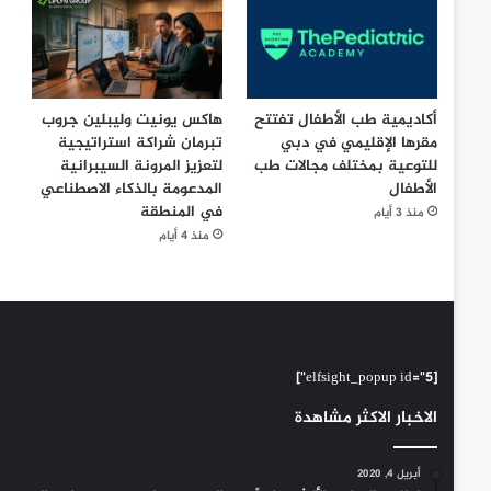
أكاديمية طب الأطفال تفتتح
هاكس يونيت وليبلين جروب
مقرها الإقليمي في دبي
تبرمان شراكة استراتيجية
للتوعية بمختلف مجالات طب
لتعزيز المرونة السيبرانية
الأطفال
المدعومة بالذكاء الاصطناعي
في المنطقة
منذ 3 أيام
منذ 4 أيام
[elfsight_popup id="5"]
الاخبار الاكثر مشاهدة
أبريل 4, 2020