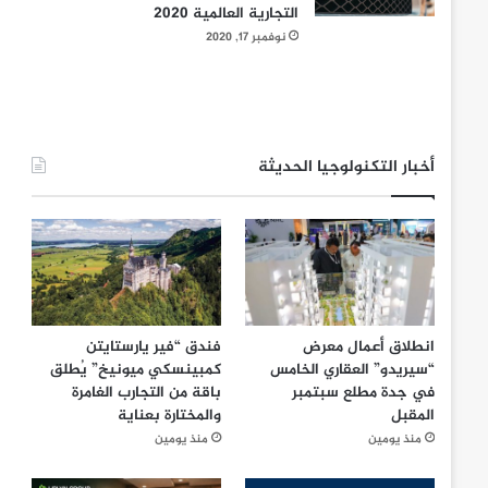
التجارية العالمية 2020
نوفمبر 17, 2020
أخبار التكنولوجيا الحديثة
انطلاق أعمال معرض
فندق “فير يارستايتن
“سيريدو” العقاري الخامس
كمبينسكي ميونيخ” يُطلق
في جدة مطلع سبتمبر
باقة من التجارب الغامرة
المقبل
والمختارة بعناية
منذ يومين
منذ يومين