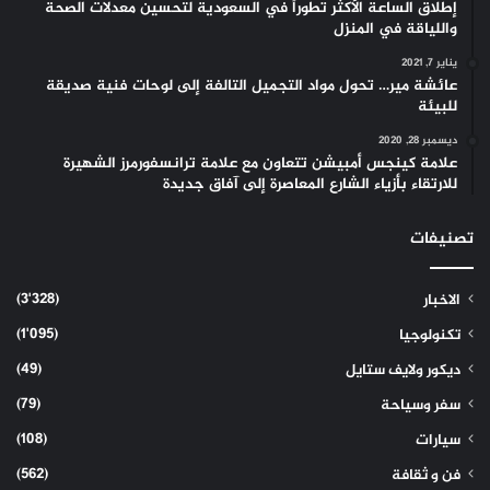
إطلاق الساعة الأكثر تطوراً في السعودية لتحسين معدلات الصحة
واللياقة في المنزل
يناير 7, 2021
عائشة مير… تحول مواد التجميل التالفة إلى لوحات فنية صديقة
للبيئة
ديسمبر 28, 2020
علامة كينجس أمبيشن تتعاون مع علامة ترانسفورمرز الشهيرة
للارتقاء بأزياء الشارع المعاصرة إلى آفاق جديدة
تصنيفات
(3٬328)
الاخبار
(1٬095)
تكنولوجيا
(49)
ديكور ولايف ستايل
(79)
سفر وسياحة
(108)
سيارات
(562)
فن و ثقافة