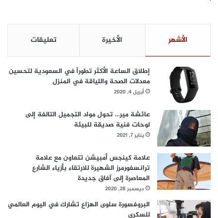
الأشهر
الأخيرة
تعليقات
إطلاق الساعة الأكثر تطوراً في السعودية لتحسين
معدلات الصحة واللياقة في المنزل
أبريل 4, 2020
عائشة مير… تحول مواد التجميل التالفة إلى
لوحات فنية صديقة للبيئة
يناير 7, 2021
علامة كينجس أمبيشن تتعاون مع علامة
ترانسفورمرز الشهيرة للارتقاء بأزياء الشارع
المعاصرة إلى آفاق جديدة
ديسمبر 28, 2020
البروفسورة سلوى الهزاع تشارك في اليوم العالمي
للسكري