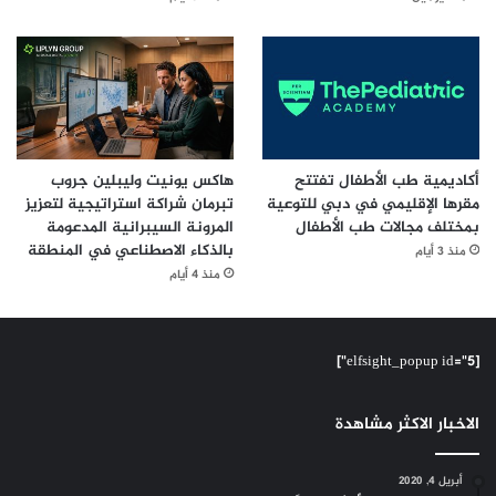
أكاديمية طب الأطفال تفتتح
هاكس يونيت وليبلين جروب
مقرها الإقليمي في دبي للتوعية
تبرمان شراكة استراتيجية لتعزيز
بمختلف مجالات طب الأطفال
المرونة السيبرانية المدعومة
بالذكاء الاصطناعي في المنطقة
منذ 3 أيام
منذ 4 أيام
[elfsight_popup id="5"]
الاخبار الاكثر مشاهدة
أبريل 4, 2020