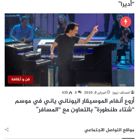
“أديرا”
فن و ثقافة
اصداف نيوز
فبراير 8, 2020
0
439
أروع أنغام الموسيقار اليوناني ياني في موسم
“شتاء طنطورة” بالتعاون مع “المسافر”
مواقع التواصل الاجتماعي