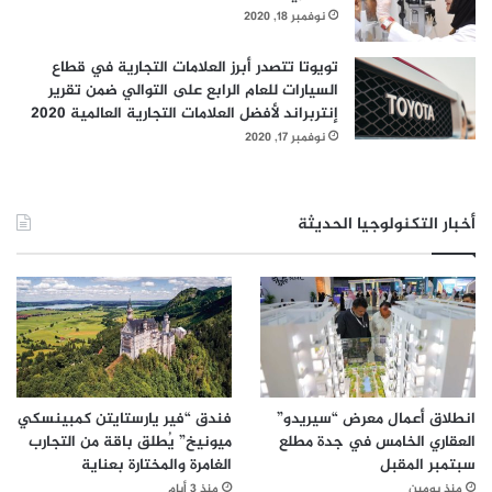
نوفمبر 18, 2020
تويوتا تتصدر أبرز العلامات التجارية في قطاع
السيارات للعام الرابع على التوالي ضمن تقرير
إنتربراند لأفضل العلامات التجارية العالمية 2020
نوفمبر 17, 2020
أخبار التكنولوجيا الحديثة
انطلاق أعمال معرض “سيريدو”
فندق “فير يارستايتن كمبينسكي
العقاري الخامس في جدة مطلع
ميونيخ” يُطلق باقة من التجارب
سبتمبر المقبل
الغامرة والمختارة بعناية
منذ يومين
منذ 3 أيام