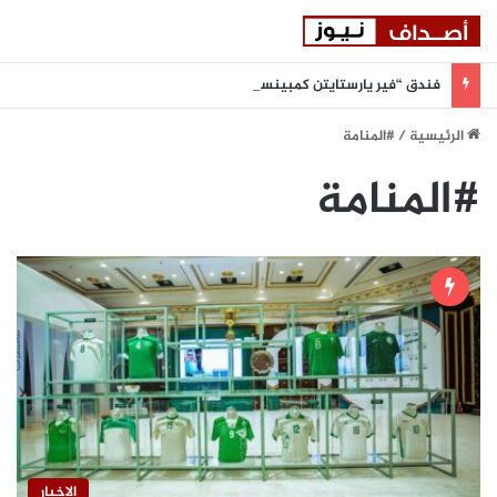
فندق “فير يارستايتن كمبينسكي ميونيخ” يُطلق باقة من التجارب الغامرة والمختارة بعناية
الرئيسية
/
#المنامة
#المنامة
الاخبار