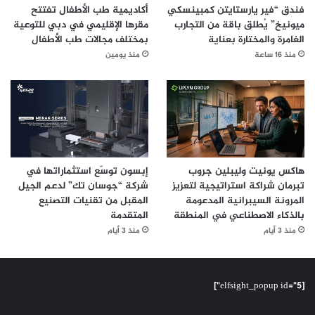
فندق “فير يارستايتن كمبينسكي
أكاديمية طب الأطفال تفتتح
ميونيخ” يُطلق باقة من التجارب
مقرها الإقليمي في دبي للتوعية
الغامرة والمختارة بعناية
بمختلف مجالات طب الأطفال
منذ 16 ساعة
منذ يومين
هاكس يونيت وليبلين جروب
إبسون توسّع استثماراتها في
تبرمان شراكة استراتيجية لتعزيز
شركة “جوسان تك” لدعم الجيل
المرونة السيبرانية المدعومة
المقبل من تقنيات التصنيع
بالذكاء الاصطناعي في المنطقة
المتقدمة
منذ 3 أيام
منذ 3 أيام
[elfsight_popup id="5"]