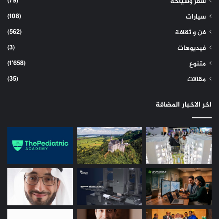
(79)
سفر وسياحة
(108)
سيارات
(562)
فن و ثقافة
(3)
فيديوهات
(1٬658)
متنوع
(35)
مقالات
اخر الاخبار المضافة