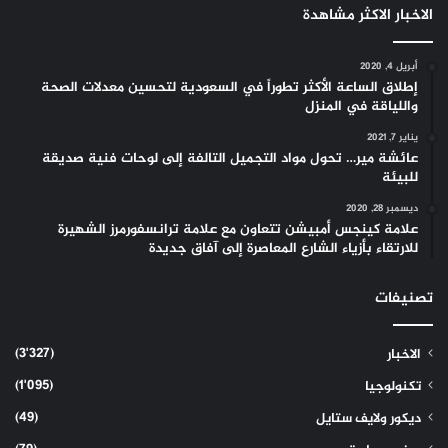
الاخبار الاكثر مشاهدة
أبريل 4, 2020
إطلاق الساعة الأكثر تطوراً في السعودية لتحسين معدلات الصحة
واللياقة في المنزل
يناير 7, 2021
عائشة مير… تحول مواد التجميل التالفة إلى لوحات فنية صديقة
للبيئة
ديسمبر 28, 2020
علامة كينجس أمبيشن تتعاون مع علامة ترانسفورمرز الشهيرة
للارتقاء بأزياء الشارع المعاصرة إلى آفاق جديدة
تصنيفات
(3٬327)
الاخبار
(1٬095)
تكنولوجيا
(49)
ديكور ولايف ستايل