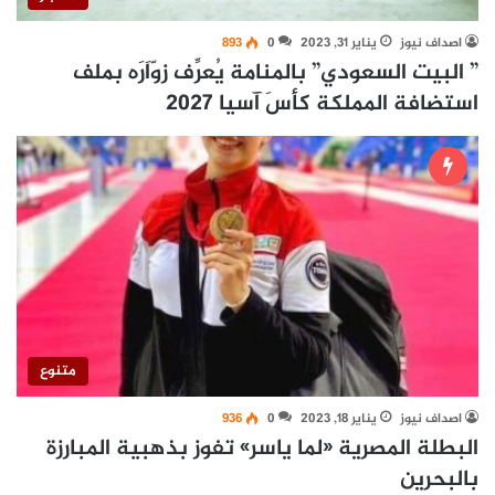
اصداف نيوز
يناير 31, 2023
0
893
” البيت السعودي” بالمنامة يُعرِّف زوّاَرَه بملف
استضافة المملكة كأسَ آسيا 2027
متنوع
اصداف نيوز
يناير 18, 2023
0
936
البطلة المصرية «لما ياسر» تفوز بذهبية المبارزة
بالبحرين