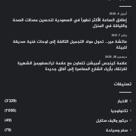
أبريل 4, 2020
إطلاق الساعة الأكثر تطوراً في السعودية لتحسين معدلات الصحة
واللياقة في المنزل
يناير 7, 2021
عائشة مير… تحول مواد التجميل التالفة إلى لوحات فنية صديقة
للبيئة
ديسمبر 28, 2020
علامة كينجس أمبيشن تتعاون مع علامة ترانسفورمرز الشهيرة
للارتقاء بأزياء الشارع المعاصرة إلى آفاق جديدة
تصنيفات
(3٬329)
الاخبار
(1٬095)
تكنولوجيا
(49)
ديكور ولايف ستايل
(79)
سفر وسياحة