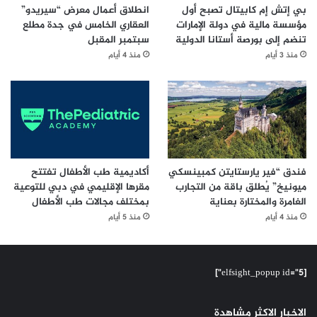
بي إتش إم كابيتال تصبح أول
انطلاق أعمال معرض “سيريدو”
مؤسسة مالية في دولة الإمارات
العقاري الخامس في جدة مطلع
تنضم إلى بورصة أستانا الدولية
سبتمبر المقبل
منذ 3 أيام
منذ 4 أيام
فندق “فير يارستايتن كمبينسكي
أكاديمية طب الأطفال تفتتح
ميونيخ” يُطلق باقة من التجارب
مقرها الإقليمي في دبي للتوعية
الغامرة والمختارة بعناية
بمختلف مجالات طب الأطفال
منذ 4 أيام
منذ 5 أيام
[elfsight_popup id="5"]
الاخبار الاكثر مشاهدة