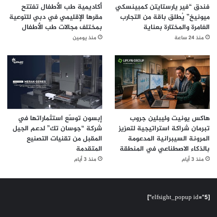
فندق “فير يارستايتن كمبينسكي
أكاديمية طب الأطفال تفتتح
ميونيخ” يُطلق باقة من التجارب
مقرها الإقليمي في دبي للتوعية
الغامرة والمختارة بعناية
بمختلف مجالات طب الأطفال
منذ 24 ساعة
منذ يومين
هاكس يونيت وليبلين جروب
إبسون توسّع استثماراتها في
تبرمان شراكة استراتيجية لتعزيز
شركة “جوسان تك” لدعم الجيل
المرونة السيبرانية المدعومة
المقبل من تقنيات التصنيع
بالذكاء الاصطناعي في المنطقة
المتقدمة
منذ 3 أيام
منذ 3 أيام
[elfsight_popup id="5"]