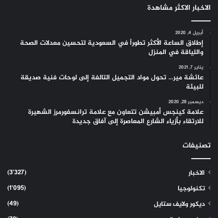
الاخبار الاكثر مشاهدة
أبريل 4, 2020
إطلاق الساعة الأكثر تطوراً في السعودية لتحسين معدلات الصحة
واللياقة في المنزل
يناير 7, 2021
عائشة مير… تحول مواد التجميل التالفة إلى لوحات فنية صديقة
للبيئة
ديسمبر 28, 2020
علامة كينجس أمبيشن تتعاون مع علامة ترانسفورمرز الشهيرة
للارتقاء بأزياء الشارع المعاصرة إلى آفاق جديدة
تصنيفات
(3٬327)
الاخبار
(1٬095)
تكنولوجيا
(49)
ديكور ولايف ستايل