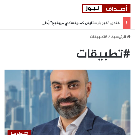
فندق “فير يارستايتن كمبينسكي ميونيخ” يُطلق باقة من التجارب الغامرة والمختارة بعناية
الرئيسية
/
#تطبيقات
#تطبيقات
تكنولوجيا