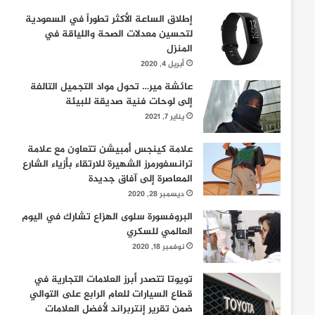
إطلاق الساعة الأكثر تطوراً في السعودية
لتحسين معدلات الصحة واللياقة في
المنزل
أبريل 4, 2020
عائشة مير… تحول مواد التجميل التالفة
إلى لوحات فنية صديقة للبيئة
يناير 7, 2021
علامة كينجس أمبيشن تتعاون مع علامة
ترانسفورمرز الشهيرة للارتقاء بأزياء الشارع
المعاصرة إلى آفاق جديدة
ديسمبر 28, 2020
البروفسورة سلوى الهزاع تشارك في اليوم
العالمي للسكري
نوفمبر 18, 2020
تويوتا تتصدر أبرز العلامات التجارية في
قطاع السيارات للعام الرابع على التوالي
ضمن تقرير إنتربراند لأفضل العلامات