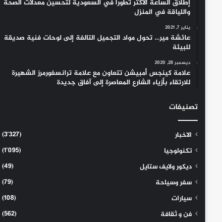
إطلاق الساعة الأكثر تطوراً في السعودية لتحسين معدلات الصحة
واللياقة في المنزل
يناير 7, 2021
عائشة مير… تحول مواد التجميل التالفة إلى لوحات فنية صديقة
للبيئة
ديسمبر 28, 2020
علامة كينجس أمبيشن تتعاون مع علامة ترانسفورمرز الشهيرة
للارتقاء بأزياء الشارع المعاصرة إلى آفاق جديدة
تصنيفات
(3٬327)
الاخبار
(1٬095)
تكنولوجيا
(49)
ديكور ولايف ستايل
(79)
سفر وسياحة
(108)
سيارات
(562)
فن و ثقافة