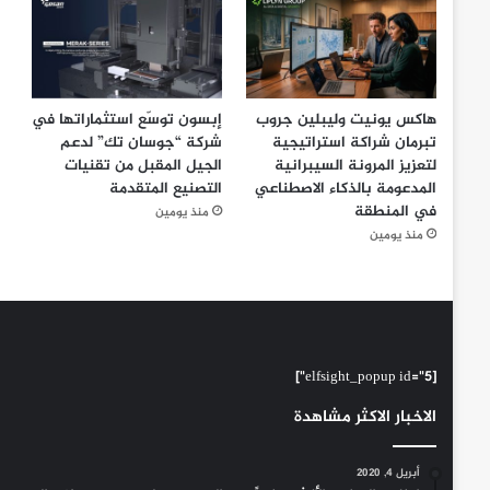
هاكس يونيت وليبلين جروب
إبسون توسّع استثماراتها في
تبرمان شراكة استراتيجية
شركة “جوسان تك” لدعم
لتعزيز المرونة السيبرانية
الجيل المقبل من تقنيات
المدعومة بالذكاء الاصطناعي
التصنيع المتقدمة
في المنطقة
منذ يومين
منذ يومين
[elfsight_popup id="5"]
الاخبار الاكثر مشاهدة
أبريل 4, 2020