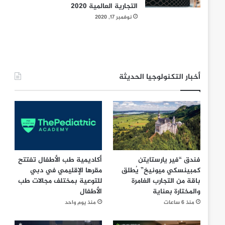
التجارية العالمية 2020
نوفمبر 17, 2020
أخبار التكنولوجيا الحديثة
فندق “فير يارستايتن
أكاديمية طب الأطفال تفتتح
كمبينسكي ميونيخ” يُطلق
مقرها الإقليمي في دبي
باقة من التجارب الغامرة
للتوعية بمختلف مجالات طب
والمختارة بعناية
الأطفال
منذ 6 ساعات
منذ يوم واحد