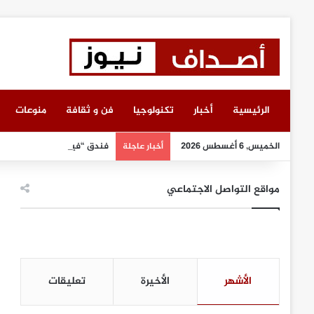
الرئيسية
أخبار
تكنولوجيا
فن و ثقافة
منوعات
الخميس, 6 أغسطس 2026
فندق “فير يارستايتن كمبينسك
أخبار عاجلة
مواقع التواصل الاجتماعي
الأشهر
الأخيرة
تعليقات