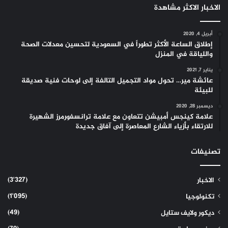
الاخبار الاكثر مشاهدة
أبريل 4, 2020
إطلاق الساعة الأكثر تطوراً في السعودية لتحسين معدلات الصحة
واللياقة في المنزل
يناير 7, 2021
عائشة مير… تحول مواد التجميل التالفة إلى لوحات فنية صديقة
للبيئة
ديسمبر 28, 2020
علامة كينجس أمبيشن تتعاون مع علامة ترانسفورمرز الشهيرة
للارتقاء بأزياء الشارع المعاصرة إلى آفاق جديدة
تصنيفات
(3٬327)
الاخبار
(1٬095)
تكنولوجيا
(49)
ديكور ولايف ستايل