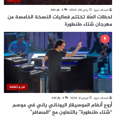
اصداف نيوز
يناير 28, 2024
0
464
لحظات العُلا تختتم فعاليات النسخة الخامسة من
مهرجان شتاء طنطورة
فن و ثقافة
اصداف نيوز
فبراير 8, 2020
0
436
أروع أنغام الموسيقار اليوناني ياني في موسم
“شتاء طنطورة” بالتعاون مع “المسافر”