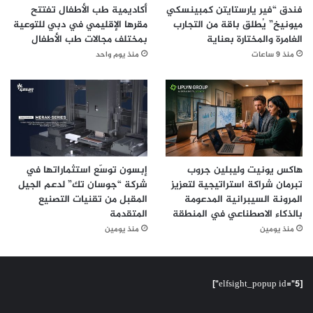
فندق “فير يارستايتن كمبينسكي
أكاديمية طب الأطفال تفتتح
ميونيخ” يُطلق باقة من التجارب
مقرها الإقليمي في دبي للتوعية
الغامرة والمختارة بعناية
بمختلف مجالات طب الأطفال
منذ 9 ساعات
منذ يوم واحد
هاكس يونيت وليبلين جروب
إبسون توسّع استثماراتها في
تبرمان شراكة استراتيجية لتعزيز
شركة “جوسان تك” لدعم الجيل
المرونة السيبرانية المدعومة
المقبل من تقنيات التصنيع
بالذكاء الاصطناعي في المنطقة
المتقدمة
منذ يومين
منذ يومين
[elfsight_popup id="5"]