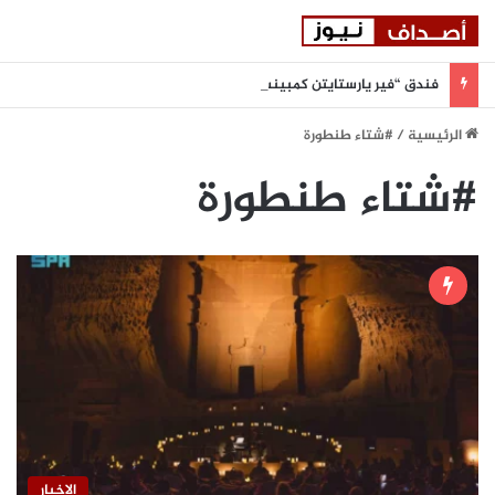
فندق “فير يارستايتن كمبينسكي ميونيخ” يُطلق باقة من التجارب الغامرة والمختارة بعناية
الرئيسية
/
#شتاء طنطورة
#شتاء طنطورة
الاخبار