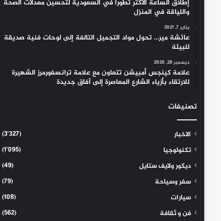
إطلاق الساعة الأكثر تطوراً في السعودية لتحسين معدلات الصحة
واللياقة في المنزل
يناير 7, 2021
عائشة مير… تحول مواد التجميل التالفة إلى لوحات فنية صديقة
للبيئة
ديسمبر 28, 2020
علامة كينجس أمبيشن تتعاون مع علامة ترانسفورمرز الشهيرة
للارتقاء بأزياء الشارع المعاصرة إلى آفاق جديدة
تصنيفات
(3٬327)
الاخبار
(1٬095)
تكنولوجيا
(49)
ديكور ولايف ستايل
(79)
سفر وسياحة
(108)
سيارات
(562)
فن و ثقافة