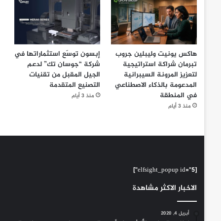
هاكس يونيت وليبلين جروب
إبسون توسّع استثماراتها في
تبرمان شراكة استراتيجية
شركة “جوسان تك” لدعم
لتعزيز المرونة السيبرانية
الجيل المقبل من تقنيات
المدعومة بالذكاء الاصطناعي
التصنيع المتقدمة
في المنطقة
منذ 3 أيام
منذ 3 أيام
[elfsight_popup id="5"]
الاخبار الاكثر مشاهدة
أبريل 4, 2020