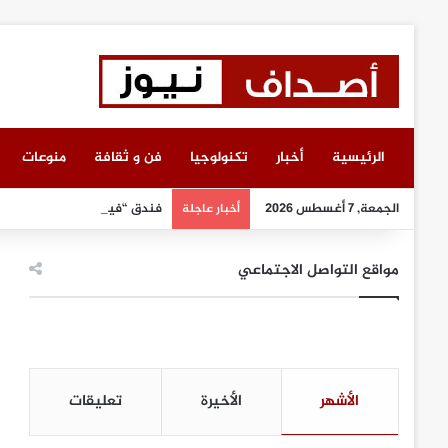
الرئيسية
أخبار
تكنولوجيا
فن و ثقافة
منوعات
الجمعة, 7 أغسطس 2026
فندق “فير يارستايتن كمبينسكي
أخبار عاجلة
مواقع التواصل الاجتماعي
الأشهر
الأخيرة
تعليقات