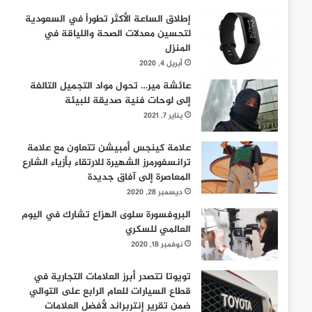
إطلاق الساعة الأكثر تطوراً في السعودية
لتحسين معدلات الصحة واللياقة في
المنزل
أبريل 4, 2020
عائشة مير… تحول مواد التجميل التالفة
إلى لوحات فنية صديقة للبيئة
يناير 7, 2021
علامة كينجس أمبيشن تتعاون مع علامة
ترانسفورمرز الشهيرة للارتقاء بأزياء الشارع
المعاصرة إلى آفاق جديدة
ديسمبر 28, 2020
البروفسورة سلوى الهزاع تشارك في اليوم
العالمي للسكري
نوفمبر 18, 2020
تويوتا تتصدر أبرز العلامات التجارية في
قطاع السيارات للعام الرابع على التوالي
ضمن تقرير إنتربراند لأفضل العلامات