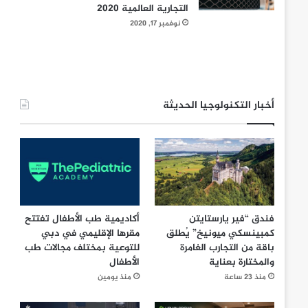
التجارية العالمية 2020
نوفمبر 17, 2020
أخبار التكنولوجيا الحديثة
فندق “فير يارستايتن
أكاديمية طب الأطفال تفتتح
كمبينسكي ميونيخ” يُطلق
مقرها الإقليمي في دبي
باقة من التجارب الغامرة
للتوعية بمختلف مجالات طب
والمختارة بعناية
الأطفال
منذ 23 ساعة
منذ يومين