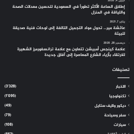
أبريل 4, 2020
إطلاق الساعة الأكثر تطوراً في السعودية لتحسين معدلات الصحة
واللياقة في المنزل
يناير 7, 2021
عائشة مير… تحول مواد التجميل التالفة إلى لوحات فنية صديقة
للبيئة
ديسمبر 28, 2020
علامة كينجس أمبيشن تتعاون مع علامة ترانسفورمرز الشهيرة
للارتقاء بأزياء الشارع المعاصرة إلى آفاق جديدة
تصنيفات
(3٬328)
الاخبار
(1٬095)
تكنولوجيا
(49)
ديكور ولايف ستايل
(79)
سفر وسياحة
(108)
سيارات