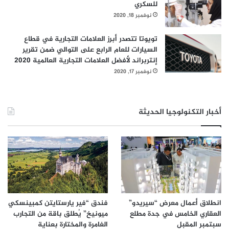
للسكري
نوفمبر 18, 2020
تويوتا تتصدر أبرز العلامات التجارية في قطاع
السيارات للعام الرابع على التوالي ضمن تقرير
إنتربراند لأفضل العلامات التجارية العالمية 2020
نوفمبر 17, 2020
أخبار التكنولوجيا الحديثة
انطلاق أعمال معرض “سيريدو”
فندق “فير يارستايتن كمبينسكي
العقاري الخامس في جدة مطلع
ميونيخ” يُطلق باقة من التجارب
سبتمبر المقبل
الغامرة والمختارة بعناية