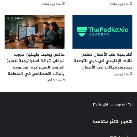
منذ يوم واحد
منذ يوم واحد
أكاديمية طب الأطفال تفتتح
هاكس يونيت وليبلين جروب
مقرها الإقليمي في دبي للتوعية
تبرمان شراكة استراتيجية لتعزيز
بمختلف مجالات طب الأطفال
المرونة السيبرانية المدعومة
بالذكاء الاصطناعي في المنطقة
منذ يومين
منذ 3 أيام
[elfsight_popup id="5"]
الاخبار الاكثر مشاهدة