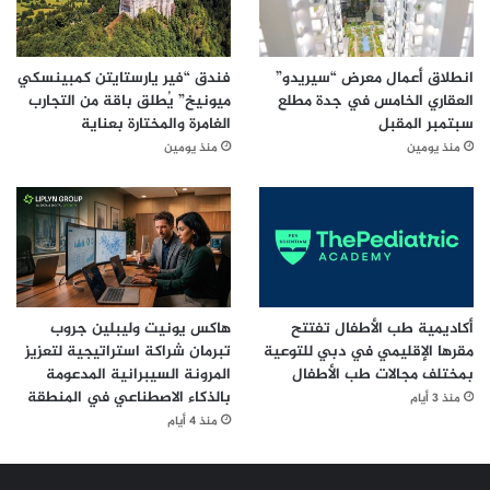
انطلاق أعمال معرض “سيريدو”
فندق “فير يارستايتن كمبينسكي
العقاري الخامس في جدة مطلع
ميونيخ” يُطلق باقة من التجارب
سبتمبر المقبل
الغامرة والمختارة بعناية
منذ يومين
منذ يومين
أكاديمية طب الأطفال تفتتح
هاكس يونيت وليبلين جروب
مقرها الإقليمي في دبي للتوعية
تبرمان شراكة استراتيجية لتعزيز
بمختلف مجالات طب الأطفال
المرونة السيبرانية المدعومة
بالذكاء الاصطناعي في المنطقة
منذ 3 أيام
منذ 4 أيام