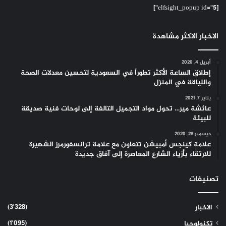
[elfsight_popup id="5"]
الاخبار الاكثر مشاهدة
أبريل 4, 2020
إطلاق الساعة الأكثر تطوراً في السعودية لتحسين معدلات الصحة
واللياقة في المنزل
يناير 7, 2021
عائشة مير… تحول مواد التجميل التالفة إلى لوحات فنية صديقة
للبيئة
ديسمبر 28, 2020
علامة كينجس أمبيشن تتعاون مع علامة ترانسفورمرز الشهيرة
للارتقاء بأزياء الشارع المعاصرة إلى آفاق جديدة
تصنيفات
(3٬328)
الاخبار
(1٬095)
تكنولوجيا