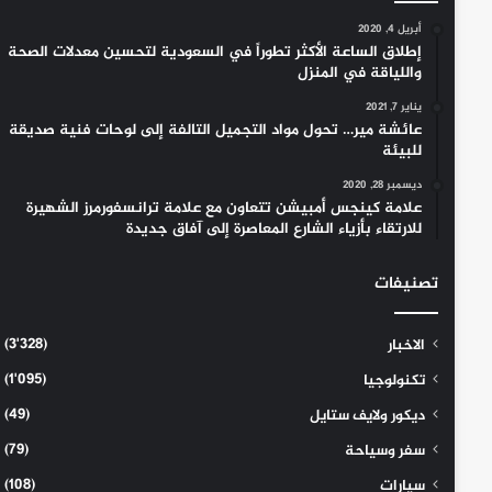
أبريل 4, 2020
إطلاق الساعة الأكثر تطوراً في السعودية لتحسين معدلات الصحة
واللياقة في المنزل
يناير 7, 2021
عائشة مير… تحول مواد التجميل التالفة إلى لوحات فنية صديقة
للبيئة
ديسمبر 28, 2020
علامة كينجس أمبيشن تتعاون مع علامة ترانسفورمرز الشهيرة
للارتقاء بأزياء الشارع المعاصرة إلى آفاق جديدة
تصنيفات
(3٬328)
الاخبار
(1٬095)
تكنولوجيا
(49)
ديكور ولايف ستايل
(79)
سفر وسياحة
(108)
سيارات