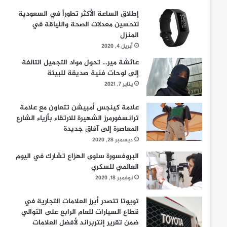
إطلاق الساعة الأكثر تطوراً في السعودية
لتحسين معدلات الصحة واللياقة في
المنزل
أبريل 4, 2020
عائشة مير… تحول مواد التجميل التالفة
إلى لوحات فنية صديقة للبيئة
يناير 7, 2021
علامة كينجس أمبيشن تتعاون مع علامة
ترانسفورمرز الشهيرة للارتقاء بأزياء الشارع
المعاصرة إلى آفاق جديدة
ديسمبر 28, 2020
البروفسورة سلوى الهزاع تشارك في اليوم
العالمي للسكري
نوفمبر 18, 2020
تويوتا تتصدر أبرز العلامات التجارية في
قطاع السيارات للعام الرابع على التوالي
ضمن تقرير إنتربراند لأفضل العلامات