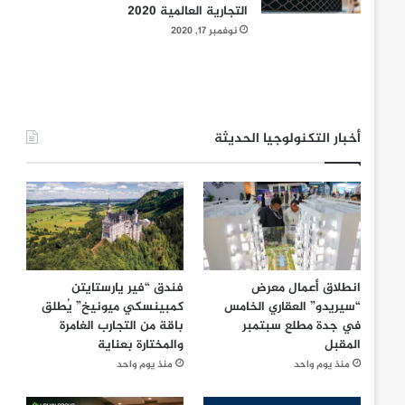
التجارية العالمية 2020
نوفمبر 17, 2020
أخبار التكنولوجيا الحديثة
انطلاق أعمال معرض
فندق “فير يارستايتن
“سيريدو” العقاري الخامس
كمبينسكي ميونيخ” يُطلق
في جدة مطلع سبتمبر
باقة من التجارب الغامرة
المقبل
والمختارة بعناية
منذ يوم واحد
منذ يوم واحد