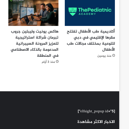
أكاديمية طب الأطفال تفتتح
هاكس يونيت وليبلين جروب
مقرها الإقليمي في دبي
تبرمان شراكة استراتيجية
للتوعية بمختلف مجالات طب
لتعزيز المرونة السيبرانية
الأطفال
المدعومة بالذكاء الاصطناعي
في المنطقة
منذ يومين
منذ 3 أيام
[elfsight_popup id="5"]
الاخبار الاكثر مشاهدة