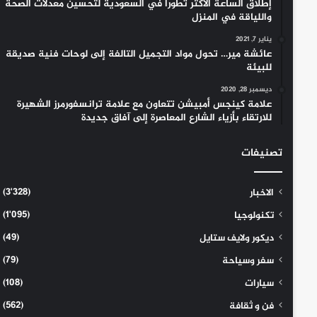
إطلاق الساعة الأكثر تطوراً في السعودية لتحسين معدلات الصحة
واللياقة في المنزل
يناير 7, 2021
عائشة مير… تحول مواد التجميل التالفة إلى لوحات فنية صديقة
للبيئة
ديسمبر 28, 2020
علامة كينجس أمبيشن تتعاون مع علامة ترانسفورمرز الشهيرة
للارتقاء بأزياء الشارع المعاصرة إلى آفاق جديدة
تصنيفات
(3٬328)
الاخبار
(1٬095)
تكنولوجيا
(49)
ديكور ولايف ستايل
(79)
سفر وسياحة
(108)
سيارات
(562)
فن و ثقافة