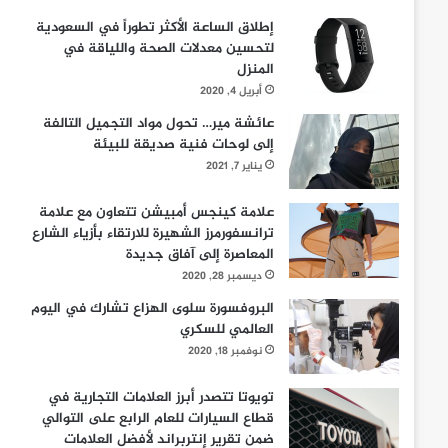
إطلاق الساعة الأكثر تطوراً في السعودية
لتحسين معدلات الصحة واللياقة في
المنزل
أبريل 4, 2020
عائشة مير… تحول مواد التجميل التالفة
إلى لوحات فنية صديقة للبيئة
يناير 7, 2021
علامة كينجس أمبيشن تتعاون مع علامة
ترانسفورمرز الشهيرة للارتقاء بأزياء الشارع
المعاصرة إلى آفاق جديدة
ديسمبر 28, 2020
البروفسورة سلوى الهزاع تشارك في اليوم
العالمي للسكري
نوفمبر 18, 2020
تويوتا تتصدر أبرز العلامات التجارية في
قطاع السيارات للعام الرابع على التوالي
ضمن تقرير إنتربراند لأفضل العلامات