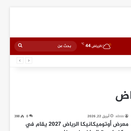
℃
44
بحث
الرياض
عن
اض
admin
أبريل 22, 2026
0
398
معرض أوتوميكانيكا الرياض 2027 يقام في