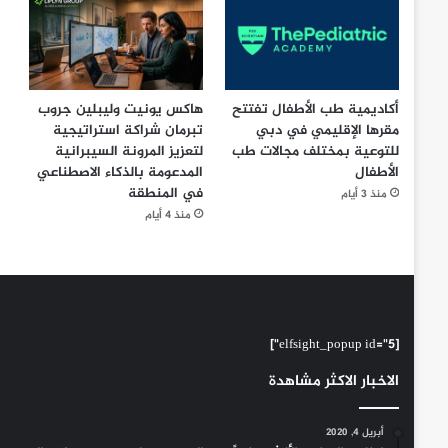
أكاديمية طب الأطفال تفتتح
هاكس يونيت وليبلين جروب
مقرها الإقليمي في دبي
تبرمان شراكة استراتيجية
للتوعية بمختلف مجالات طب
لتعزيز المرونة السيبرانية
الأطفال
المدعومة بالذكاء الاصطناعي
في المنطقة
منذ 3 أيام
منذ 4 أيام
[elfsight_popup id="5"]
الاخبار الاكثر مشاهدة
أبريل 4, 2020