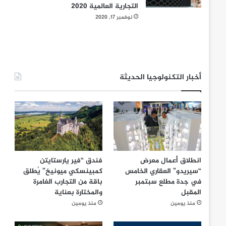
التجارية العالمية 2020
نوفمبر 17, 2020
أخبار التكنولوجيا الحديثة
انطلاق أعمال معرض
فندق “فير يارستايتن
“سيريدو” العقاري الخامس
كمبينسكي ميونيخ” يُطلق
في جدة مطلع سبتمبر
باقة من التجارب الغامرة
المقبل
والمختارة بعناية
منذ يومين
منذ يومين