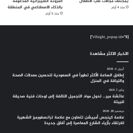
بمختلف مجالات طب الأطفال
المرونة السيبرانية المدعومة
بالذكاء الاصطناعي في المنطقة
منذ 4 أيام
منذ 5 أيام
[elfsight_popup id="5"]
الاخبار الاكثر مشاهدة
أبريل 4, 2020
إطلاق الساعة الأكثر تطوراً في السعودية لتحسين معدلات الصحة
واللياقة في المنزل
يناير 7, 2021
عائشة مير… تحول مواد التجميل التالفة إلى لوحات فنية صديقة
للبيئة
ديسمبر 28, 2020
علامة كينجس أمبيشن تتعاون مع علامة ترانسفورمرز الشهيرة
للارتقاء بأزياء الشارع المعاصرة إلى آفاق جديدة