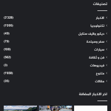
تصنيفات
(3٬328)
الاخبار
(1٬095)
تكنولوجيا
(49)
ديكور ولايف ستايل
(79)
سفر وسياحة
(108)
سيارات
(562)
فن و ثقافة
(3)
فيديوهات
(1٬658)
متنوع
(35)
مقالات
اخر الاخبار المضافة