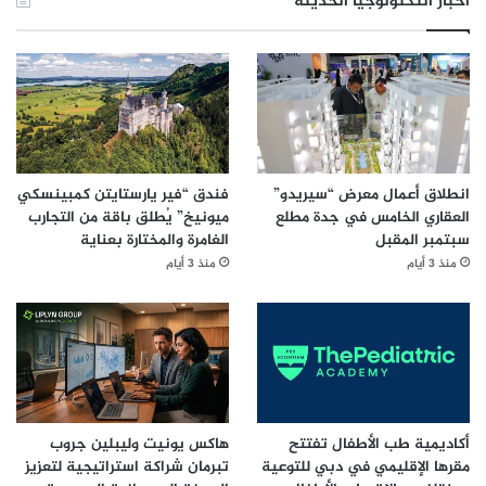
أخبار التكنولوجيا الحديثة
انطلاق أعمال معرض “سيريدو”
فندق “فير يارستايتن كمبينسكي
العقاري الخامس في جدة مطلع
ميونيخ” يُطلق باقة من التجارب
سبتمبر المقبل
الغامرة والمختارة بعناية
منذ 3 أيام
منذ 3 أيام
أكاديمية طب الأطفال تفتتح
هاكس يونيت وليبلين جروب
مقرها الإقليمي في دبي للتوعية
تبرمان شراكة استراتيجية لتعزيز