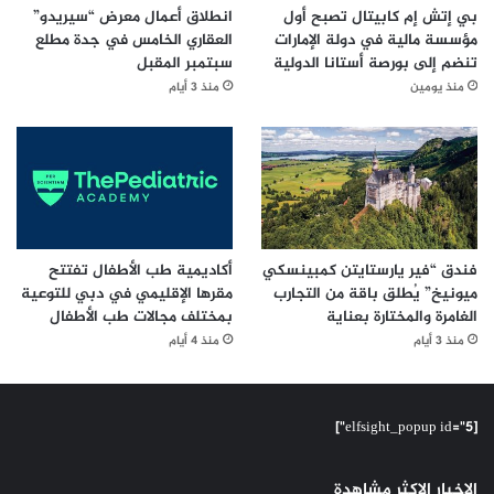
بي إتش إم كابيتال تصبح أول
انطلاق أعمال معرض “سيريدو”
مؤسسة مالية في دولة الإمارات
العقاري الخامس في جدة مطلع
تنضم إلى بورصة أستانا الدولية
سبتمبر المقبل
منذ يومين
منذ 3 أيام
فندق “فير يارستايتن كمبينسكي
أكاديمية طب الأطفال تفتتح
ميونيخ” يُطلق باقة من التجارب
مقرها الإقليمي في دبي للتوعية
الغامرة والمختارة بعناية
بمختلف مجالات طب الأطفال
منذ 3 أيام
منذ 4 أيام
[elfsight_popup id="5"]
الاخبار الاكثر مشاهدة