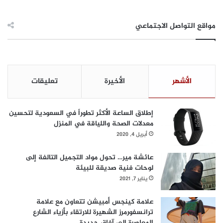
مواقع التواصل الاجتماعي
الأشهر
الأخيرة
تعليقات
إطلاق الساعة الأكثر تطوراً في السعودية لتحسين
معدلات الصحة واللياقة في المنزل
أبريل 4, 2020
عائشة مير… تحول مواد التجميل التالفة إلى
لوحات فنية صديقة للبيئة
يناير 7, 2021
علامة كينجس أمبيشن تتعاون مع علامة
ترانسفورمرز الشهيرة للارتقاء بأزياء الشارع
المعاصرة إلى آفاق جديدة