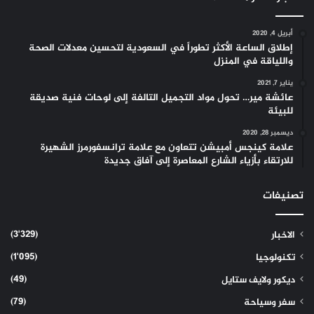
أبريل 4, 2020
إطلاق الساعة الأكثر تطوراً في السعودية لتحسين معدلات الصحة
واللياقة في المنزل
يناير 7, 2021
عائشة مير… تحول مواد التجميل التالفة إلى لوحات فنية صديقة
للبيئة
ديسمبر 28, 2020
علامة كينجس أمبيشن تتعاون مع علامة ترانسفورمرز الشهيرة
للارتقاء بأزياء الشارع المعاصرة إلى آفاق جديدة
تصنيفات
(3٬329)
الاخبار
(1٬095)
تكنولوجيا
(49)
ديكور ولايف ستايل
(79)
سفر وسياحة