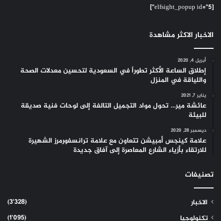
[elfsight_popup id="5"]
الاخبار الاكثر مشاهدة
أبريل 4, 2020
إطلاق الساعة الأكثر تطوراً في السعودية لتحسين معدلات الصحة
واللياقة في المنزل
يناير 7, 2021
عائشة مير… تحول مواد التجميل التالفة إلى لوحات فنية صديقة
للبيئة
ديسمبر 28, 2020
علامة كينجس أمبيشن تتعاون مع علامة ترانسفورمرز الشهيرة
للارتقاء بأزياء الشارع المعاصرة إلى آفاق جديدة
تصنيفات
(3٬328)
الاخبار
(1٬095)
تكنولوجيا