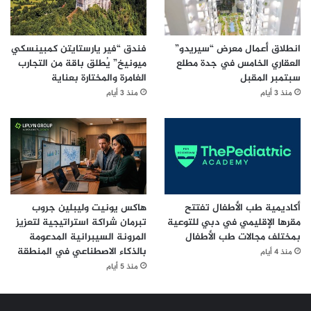
انطلاق أعمال معرض “سيريدو”
فندق “فير يارستايتن كمبينسكي
العقاري الخامس في جدة مطلع
ميونيخ” يُطلق باقة من التجارب
سبتمبر المقبل
الغامرة والمختارة بعناية
منذ 3 أيام
منذ 3 أيام
أكاديمية طب الأطفال تفتتح
هاكس يونيت وليبلين جروب
مقرها الإقليمي في دبي للتوعية
تبرمان شراكة استراتيجية لتعزيز
بمختلف مجالات طب الأطفال
المرونة السيبرانية المدعومة
بالذكاء الاصطناعي في المنطقة
منذ 4 أيام
منذ 5 أيام